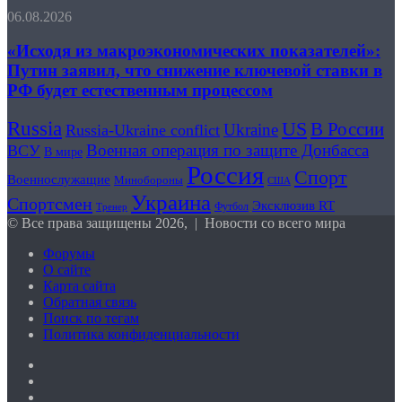
Кубка
трик
«Исходя
06.08.2026
России
в
из
с
группе
макроэкономических
«Исходя из макроэкономических показателей»:
разгрома,
показателей»:
«Зениту»
Путин заявил, что снижение ключевой ставки в
Путин
и
РФ будет естественным процессом
заявил,
«Краснодару»
что
помогли
Russia
US
В России
Ukraine
снижение
Russia-Ukraine conflict
победить
ключевой
Военная операция по защите Донбасса
новички
ВСУ
В мире
ставки
Россия
Спорт
в
Военнослужащие
Минобороны
США
РФ
Украина
Спортсмен
Эксклюзив RT
Футбол
Тренер
будет
© Все права защищены 2026, | Новости со всего мира
естественным
процессом
Форумы
О сайте
Карта сайта
Обратная связь
Поиск по тегам
Политика конфиденциальности
X
YouTube
vk.com