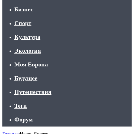
Бизнес
Спорт
Культура
Экология
Моя Европа
Будущее
Путешествия
Теги
Форум
Главная
/
Игорь Дивеев