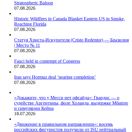
Stratospheric Baloon
07.08.2026
Historic Wildfires in Canada Blanket Eastern US in Smoke,
Reaching Florida
07.08.2026
Статуя Христа-Искупителя (Cristo Redentor) — Бразилия
| Место № 11
07.08.2026
Fauci held in contempt of Congress
07.08.2026
Iran says Hormuz deal ‘nearing completion’
07.08.2026
«Докажите, что у Месси нет офсайда»: Гвардис — о
судействе Аргентины, фоле Холанда, выдержке Мбаппе
и симуляции Кейна
18.07.2026
«Движение в правильном направлении»: восемь
российских фигуристов получили от ISU нейтральный