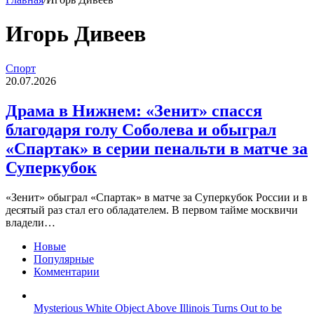
Игорь Дивеев
Драма
Спорт
в
20.07.2026
Нижнем:
«Зенит»
Драма в Нижнем: «Зенит» спасся
спасся
благодаря голу Соболева и обыграл
благодаря
голу
«Спартак» в серии пенальти в матче за
Соболева
Суперкубок
и
обыграл
«Спартак»
«Зенит» обыграл «Спартак» в матче за Суперкубок России и в
в
десятый раз стал его обладателем. В первом тайме москвичи
серии
владели…
пенальти
в
Новые
матче
Популярные
за
Комментарии
Суперкубок
Mysterious White Object Above Illinois Turns Out to be