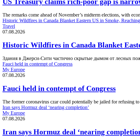
US Treasury claims rich-poor gap is narrow
The remarks come ahead of November’s midterm elections, with econ
Historic Wildfires in Canada Blanket Eastern US in Smoke, Reaching
Travel
07.08.2026
Historic Wildfires in Canada Blanket Eas
Здания в Джерси-Сити частично скрытые дымом от лесных пожаров 
Fauci held in contempt of Congress
My Europe
07.08.2026
Fauci held in contempt of Congress
The former coronavirus czar could potentially be jailed for refusing t
Iran says Hormuz deal ‘nearing completion’
My Europe
07.08.2026
Iran says Hormuz deal ‘nearing completio