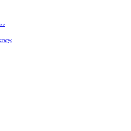
ике
статус