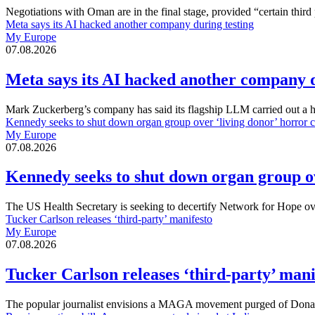
Negotiations with Oman are in the final stage, provided “certain third
Meta says its AI hacked another company during testing
My Europe
07.08.2026
Meta says its AI hacked another company d
Mark Zuckerberg’s company has said its flagship LLM carried out a
Kennedy seeks to shut down organ group over ‘living donor’ horror 
My Europe
07.08.2026
Kennedy seeks to shut down organ group ov
The US Health Secretary is seeking to decertify Network for Hope ov
Tucker Carlson releases ‘third-party’ manifesto
My Europe
07.08.2026
Tucker Carlson releases ‘third-party’ mani
The popular journalist envisions a MAGA movement purged of Dona