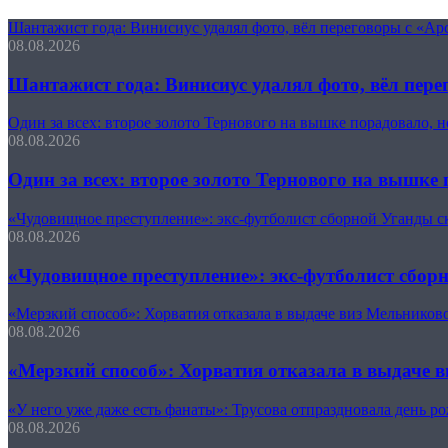
Шантажист года: Винисиус удалял фото, вёл переговоры с «Арс
08.08.2026
Шантажист года: Винисиус удалял фото, вёл пере
Один за всех: второе золото Тернового на вышке порадовало, 
08.08.2026
Один за всех: второе золото Тернового на вышке
«Чудовищное преступление»: экс-футболист сборной Уганды ск
08.08.2026
«Чудовищное преступление»: экс-футболист сборн
«Мерзкий способ»: Хорватия отказала в выдаче виз Мельников
08.08.2026
«Мерзкий способ»: Хорватия отказала в выдаче 
«У него уже даже есть фанаты»: Трусова отпраздновала день 
08.08.2026