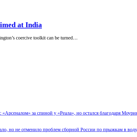
aimed at India
ington’s coercive toolkit can be turned…
с «Арсеналом» за спиной у «Реала», но остался благодаря Моур
вало, но не отменило проблем сборной России по прыжкам в вод