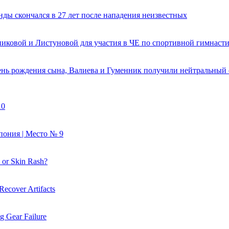
ды скончался в 27 лет после нападения неизвестных
никовой и Листуновой для участия в ЧЕ по спортивной гимнаст
день рождения сына, Валиева и Гуменник получили нейтральный 
10
пония | Место № 9
 or Skin Rash?
 Recover Artifacts
g Gear Failure