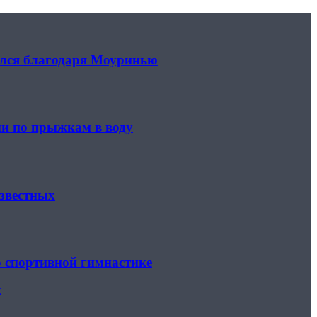
тался благодаря Моуринью
ии по прыжкам в воду
известных
о спортивной гимнастике
с