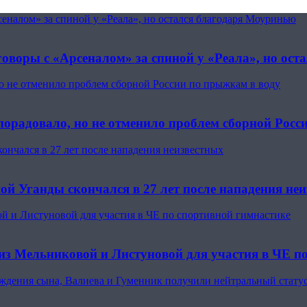
еналом» за спиной у «Реала», но остался благодаря Моуринью
говоры с «Арсеналом» за спиной у «Реала», но ос
но не отменило проблем сборной России по прыжкам в воду
 порадовало, но не отменило проблем сборной Росс
ончался в 27 лет после нападения неизвестных
ой Уганды скончался в 27 лет после нападения не
ой и Листуновой для участия в ЧЕ по спортивной гимнастике
виз Мельниковой и Листуновой для участия в ЧЕ п
рождения сына, Валиева и Гуменник получили нейтральный стату