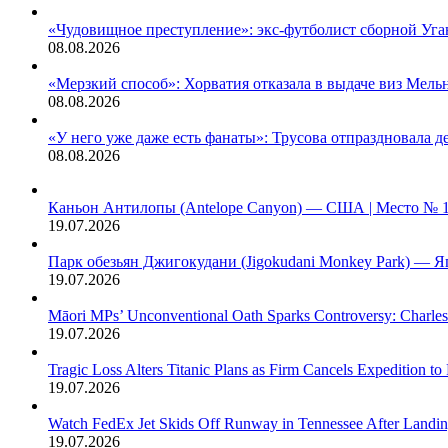
«Чудовищное преступление»: экс-футболист сборной Уган
08.08.2026
«Мерзкий способ»: Хорватия отказала в выдаче виз Мель
08.08.2026
«У него уже даже есть фанаты»: Трусова отпраздновала 
08.08.2026
Каньон Антилопы (Antelope Canyon) — США | Место № 
19.07.2026
Парк обезьян Джигокудани (Jigokudani Monkey Park) — Я
19.07.2026
Māori MPs’ Unconventional Oath Sparks Controversy: Charles
19.07.2026
Tragic Loss Alters Titanic Plans as Firm Cancels Expedition to
19.07.2026
Watch FedEx Jet Skids Off Runway in Tennessee After Landin
19.07.2026