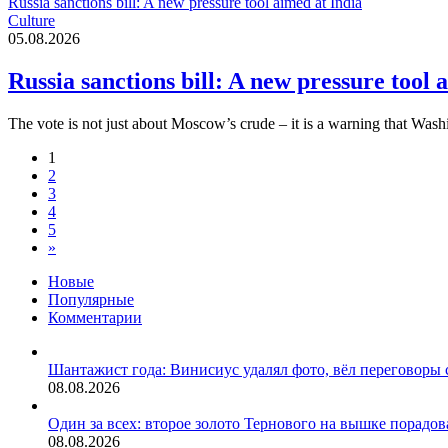
Russia sanctions bill: A new pressure tool aimed at India
Culture
05.08.2026
Russia sanctions bill: A new pressure tool 
The vote is not just about Moscow’s crude – it is a warning that Wash
1
2
3
4
5
»
Новые
Популярные
Комментарии
Шантажист года: Винисиус удалял фото, вёл переговоры 
08.08.2026
Один за всех: второе золото Тернового на вышке порадо
08.08.2026