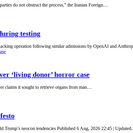
 parties do not obstruct the process,” the Iranian Foreign…
uring testing
 hacking operation following similar admissions by OpenAI and Anthr
case
er ‘living donor’ horror case
er claims it sought to retrieve organs from man…
festo
ld Trump’s neocon tendencies Published 6 Aug, 2026 22:45 | Update