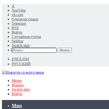
X
YouTube
vk.com
Одноклассники
Telegram
RSS
Войти
Случайная статья
Sidebar
Switch skin
Искать
ENGLISH
РУССКИЙ
Меню
Искать
Switch skin
Войти
Мир