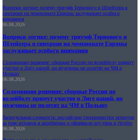
Вопреки логике: почему триумф Тернового и Шлейхера в
синхроне на чемпионате Европы заслуживает особого
внимания
06.08.2026
Вопреки логике: почему триумф Тернового и
Шлейхера в синхроне на чемпионате Европы
заслуживает особого внимания
Соломоново решение: сборные России по волейболу примут
участие в Лиге наций, но мужчины не полетят на ЧМ в
Польшу
06.08.2026
Соломоново решение: сборные России по
волейболу примут участие в Лиге наций, но
мужчины не полетят на ЧМ в Польшу
Запредельная сложность: российские синхронистки заткнули
за пояс испанок в акробатике и оформили хет-трик в группе
06.08.2026