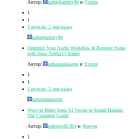
Автор:
kathiebarkley90
в:
Forum
1
1
3 недели, 2 дня назад
kathiebarkley90
Optimize Your Audio Workflow & Remove Noise
with Suno Artifact Cleaner
Автор:
larhondalassette
в:
Forum
1
1
3 недели, 3 дня назад
larhondalassette
Ways to Make Suno AI Vocals to Sound Human:
The Complete Guide
Автор:
ardenejz81364
в:
Форум
1