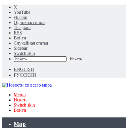
X
YouTube
vk.com
Одноклассники
Telegram
RSS
Войти
Случайная статья
Sidebar
Switch skin
Искать
ENGLISH
РУССКИЙ
Меню
Искать
Switch skin
Войти
Мир