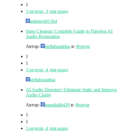
1
3 недели, 3 дня назад
ardenejz81364
Suno Cleanup: Complete Guide to Flawless AI
Audio Restoration
Автор:
stellabasaldua
в:
Форум
1
1
3 недели, 4 дня назад
stellabasaldua
AI Audio Denoiser: Eliminate Static and Improve
Audio Clarity
Автор:
pamalailb429
в:
Форум
1
1
3 недели, 4 дня назад