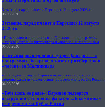
ломает стереотипы о музейной скуке
Затмение, парад планет и Персеиды 12 августа 2026-го
06.08.2026
Затмение, парад планет и Персеиды 12 августа
2026-го
«Пять квадов и тройной лутц»: Давыдов — о программах
Лазарева, отказе от риттбергера и «погоне» за Малининым
06.08.2026
«Пять квадов и тройной лутц»: Давыдов — о
программах Лазарева, отказе от риттбергера и
«погоне» за Малининым
«Тебе здесь не рады»: Баринов подвергся обструкции со
стороны фанатов «Локомотива» во время матча Кубка России
06.08.2026
«Тебе здесь не рады»: Баринов подвергся
обструкции со стороны фанатов «Локомотива»
во время матча Кубка России