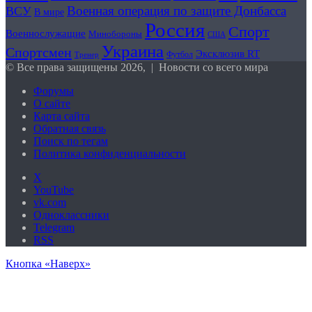
Военная операция по защите Донбасса
ВСУ
В мире
Россия
Спорт
Военнослужащие
Минобороны
США
Украина
Спортсмен
Эксклюзив RT
Футбол
Тренер
© Все права защищены 2026, | Новости со всего мира
Форумы
О сайте
Карта сайта
Обратная связь
Поиск по тегам
Политика конфиденциальности
X
YouTube
vk.com
Одноклассники
Telegram
RSS
Кнопка «Наверх»