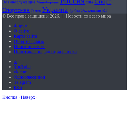
Россия
Спорт
Военнослужащие
Минобороны
США
Украина
Спортсмен
Эксклюзив RT
Футбол
Тренер
© Все права защищены 2026, | Новости со всего мира
Форумы
О сайте
Карта сайта
Обратная связь
Поиск по тегам
Политика конфиденциальности
X
YouTube
vk.com
Одноклассники
Telegram
RSS
Кнопка «Наверх»