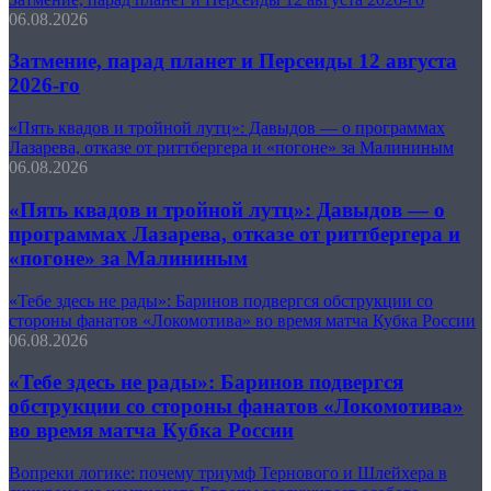
06.08.2026
Затмение, парад планет и Персеиды 12 августа
2026-го
«Пять квадов и тройной лутц»: Давыдов — о программах
Лазарева, отказе от риттбергера и «погоне» за Малининым
06.08.2026
«Пять квадов и тройной лутц»: Давыдов — о
программах Лазарева, отказе от риттбергера и
«погоне» за Малининым
«Тебе здесь не рады»: Баринов подвергся обструкции со
стороны фанатов «Локомотива» во время матча Кубка России
06.08.2026
«Тебе здесь не рады»: Баринов подвергся
обструкции со стороны фанатов «Локомотива»
во время матча Кубка России
Вопреки логике: почему триумф Тернового и Шлейхера в