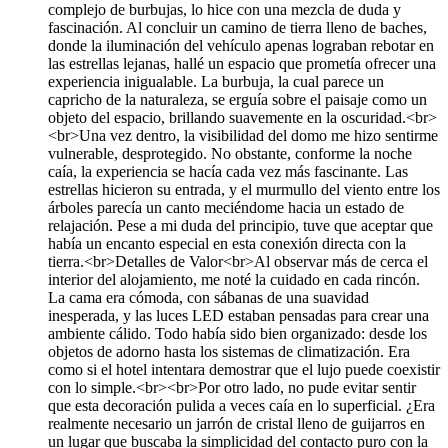
complejo de burbujas, lo hice con una mezcla de duda y
fascinación. Al concluir un camino de tierra lleno de baches,
donde la iluminación del vehículo apenas lograban rebotar en
las estrellas lejanas, hallé un espacio que prometía ofrecer una
experiencia inigualable. La burbuja, la cual parece un
capricho de la naturaleza, se erguía sobre el paisaje como un
objeto del espacio, brillando suavemente en la oscuridad.<br>
<br>Una vez dentro, la visibilidad del domo me hizo sentirme
vulnerable, desprotegido. No obstante, conforme la noche
caía, la experiencia se hacía cada vez más fascinante. Las
estrellas hicieron su entrada, y el murmullo del viento entre los
árboles parecía un canto meciéndome hacia un estado de
relajación. Pese a mi duda del principio, tuve que aceptar que
había un encanto especial en esta conexión directa con la
tierra.<br>Detalles de Valor<br>Al observar más de cerca el
interior del alojamiento, me noté la cuidado en cada rincón.
La cama era cómoda, con sábanas de una suavidad
inesperada, y las luces LED estaban pensadas para crear una
ambiente cálido. Todo había sido bien organizado: desde los
objetos de adorno hasta los sistemas de climatización. Era
como si el hotel intentara demostrar que el lujo puede coexistir
con lo simple.<br><br>Por otro lado, no pude evitar sentir
que esta decoración pulida a veces caía en lo superficial. ¿Era
realmente necesario un jarrón de cristal lleno de guijarros en
un lugar que buscaba la simplicidad del contacto puro con la