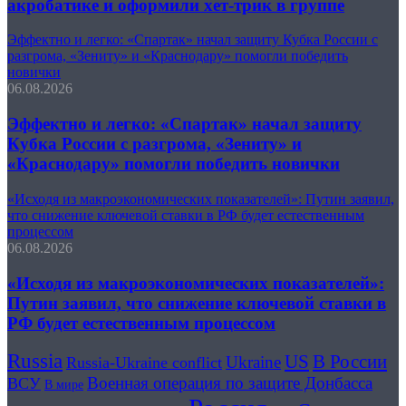
акробатике и оформили хет-трик в группе
Эффектно и легко: «Спартак» начал защиту Кубка России с
разгрома, «Зениту» и «Краснодару» помогли победить
новички
06.08.2026
Эффектно и легко: «Спартак» начал защиту
Кубка России с разгрома, «Зениту» и
«Краснодару» помогли победить новички
«Исходя из макроэкономических показателей»: Путин заявил,
что снижение ключевой ставки в РФ будет естественным
процессом
06.08.2026
«Исходя из макроэкономических показателей»:
Путин заявил, что снижение ключевой ставки в
РФ будет естественным процессом
Russia
US
В России
Ukraine
Russia-Ukraine conflict
Военная операция по защите Донбасса
ВСУ
В мире