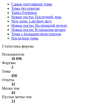
Самые популярные темы
Темы без ответов
Topics Freshness
Новые посты: Последний день
New posts: Last three days
Новые посты: На прошлой неделе
Новые посты: В прошлом месяце
Темы с большинством ответов
Последние темы
Статистика форума
Пользователи
16 036
Форумы
2
Темы
456
Ответы
32
Метки тем
43
Пустые метки тем
21