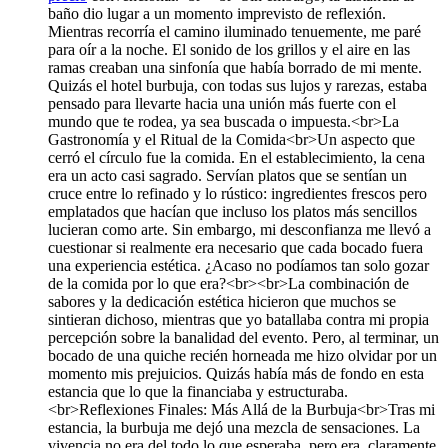
baño dio lugar a un momento imprevisto de reflexión.
Mientras recorría el camino iluminado tenuemente, me paré
para oír a la noche. El sonido de los grillos y el aire en las
ramas creaban una sinfonía que había borrado de mi mente.
Quizás el hotel burbuja, con todas sus lujos y rarezas, estaba
pensado para llevarte hacia una unión más fuerte con el
mundo que te rodea, ya sea buscada o impuesta.<br>La
Gastronomía y el Ritual de la Comida<br>Un aspecto que
cerró el círculo fue la comida. En el establecimiento, la cena
era un acto casi sagrado. Servían platos que se sentían un
cruce entre lo refinado y lo rústico: ingredientes frescos pero
emplatados que hacían que incluso los platos más sencillos
lucieran como arte. Sin embargo, mi desconfianza me llevó a
cuestionar si realmente era necesario que cada bocado fuera
una experiencia estética. ¿Acaso no podíamos tan solo gozar
de la comida por lo que era?<br><br>La combinación de
sabores y la dedicación estética hicieron que muchos se
sintieran dichoso, mientras que yo batallaba contra mi propia
percepción sobre la banalidad del evento. Pero, al terminar, un
bocado de una quiche recién horneada me hizo olvidar por un
momento mis prejuicios. Quizás había más de fondo en esta
estancia que lo que la financiaba y estructuraba.
<br>Reflexiones Finales: Más Allá de la Burbuja<br>Tras mi
estancia, la burbuja me dejó una mezcla de sensaciones. La
vivencia no era del todo lo que esperaba, pero era, claramente,