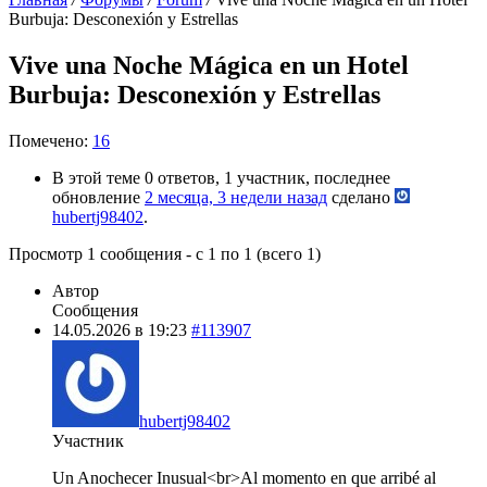
Burbuja: Desconexión y Estrellas
Vive una Noche Mágica en un Hotel
Burbuja: Desconexión y Estrellas
Помечено:
16
В этой теме 0 ответов, 1 участник, последнее
обновление
2 месяца, 3 недели назад
сделано
hubertj98402
.
Просмотр 1 сообщения - с 1 по 1 (всего 1)
Автор
Сообщения
14.05.2026 в 19:23
#113907
hubertj98402
Участник
Un Anochecer Inusual<br>Al momento en que arribé al