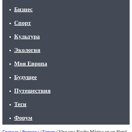
Бизнес
Спорт
Культура
Экология
Моя Европа
Будущее
Путешествия
Теги
Форум
Главная
/
Форумы
/
Forum
/
Vive una Noche Mágica en un Hotel