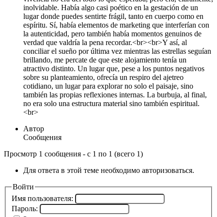
inolvidable. Había algo casi poético en la gestación de un
lugar donde puedes sentirte frágil, tanto en cuerpo como en
espíritu. Sí, había elementos de marketing que interferían con
la autenticidad, pero también había momentos genuinos de
verdad que valdría la pena recordar.<br><br>Y así, al
conciliar el sueño por última vez mientras las estrellas seguían
brillando, me percate de que este alojamiento tenía un
atractivo distinto. Un lugar que, pese a los puntos negativos
sobre su planteamiento, ofrecía un respiro del ajetreo
cotidiano, un lugar para explorar no solo el paisaje, sino
también las propias reflexiones internas. La burbuja, al final,
no era solo una estructura material sino también espiritual.
<br>
Автор
Сообщения
Просмотр 1 сообщения - с 1 по 1 (всего 1)
Для ответа в этой теме необходимо авторизоваться.
Войти
Имя пользователя:
Пароль: