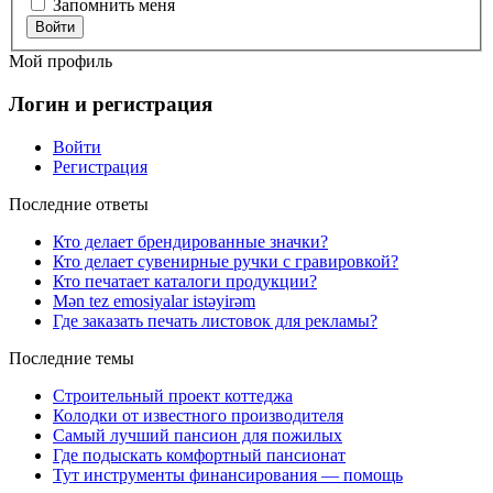
Запомнить меня
Войти
Мой профиль
Логин и регистрация
Войти
Регистрация
Последние ответы
Кто делает брендированные значки?
Кто делает сувенирные ручки с гравировкой?
Кто печатает каталоги продукции?
Mən tez emosiyalar istəyirəm
Где заказать печать листовок для рекламы?
Последние темы
Строительный проект коттеджа
Колодки от известного производителя
Самый лучший пансион для пожилых
Где подыскать комфортный пансионат
Тут инструменты финансирования — помощь