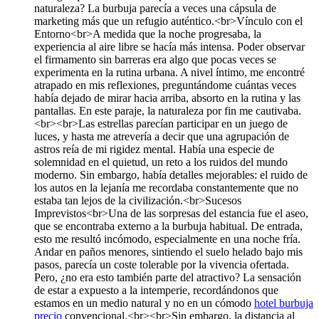
naturaleza? La burbuja parecía a veces una cápsula de
marketing más que un refugio auténtico.<br>Vínculo con el
Entorno<br>A medida que la noche progresaba, la
experiencia al aire libre se hacía más intensa. Poder observar
el firmamento sin barreras era algo que pocas veces se
experimenta en la rutina urbana. A nivel íntimo, me encontré
atrapado en mis reflexiones, preguntándome cuántas veces
había dejado de mirar hacia arriba, absorto en la rutina y las
pantallas. En este paraje, la naturaleza por fin me cautivaba.
<br><br>Las estrellas parecían participar en un juego de
luces, y hasta me atrevería a decir que una agrupación de
astros reía de mi rigidez mental. Había una especie de
solemnidad en el quietud, un reto a los ruidos del mundo
moderno. Sin embargo, había detalles mejorables: el ruido de
los autos en la lejanía me recordaba constantemente que no
estaba tan lejos de la civilización.<br>Sucesos
Imprevistos<br>Una de las sorpresas del estancia fue el aseo,
que se encontraba externo a la burbuja habitual. De entrada,
esto me resultó incómodo, especialmente en una noche fría.
Andar en paños menores, sintiendo el suelo helado bajo mis
pasos, parecía un coste tolerable por la vivencia ofertada.
Pero, ¿no era esto también parte del atractivo? La sensación
de estar a expuesto a la intemperie, recordándonos que
estamos en un medio natural y no en un cómodo
hotel burbuja
precio
convencional.<br><br>Sin embargo, la distancia al