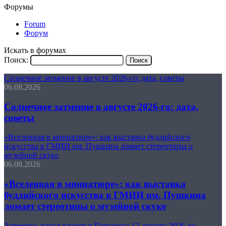
Форумы
Forum
Форум
Искать в форумах
Поиск:
Солнечное затмение в августе 2026-го: дата, советы
06.08.2026
Солнечное затмение в августе 2026-го: дата,
советы
«Вселенная в миниатюре»: как выставка буддийского
искусства в ГМИИ им. Пушкина ломает стереотипы о
музейной скуке
06.08.2026
«Вселенная в миниатюре»: как выставка
буддийского искусства в ГМИИ им. Пушкина
ломает стереотипы о музейной скуке
Затмение, парад планет и Персеиды 12 августа 2026-го