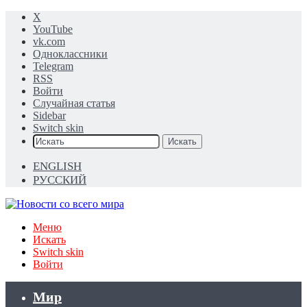
X
YouTube
vk.com
Одноклассники
Telegram
RSS
Войти
Случайная статья
Sidebar
Switch skin
Искать
ENGLISH
РУССКИЙ
Меню
Искать
Switch skin
Войти
Мир