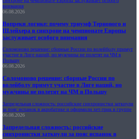
синхроне на чемпионате Европы заслуживает особого
внимания
06.08.2026
Вопреки логике: почему триумф Тернового и
Шлейхера в синхроне на чемпионате Европы
заслуживает особого внимания
Соломоново решение: сборные России по волейболу примут
участие в Лиге наций, но мужчины не полетят на ЧМ в
Польшу
06.08.2026
Соломоново решение: сборные России по
волейболу примут участие в Лиге наций, но
мужчины не полетят на ЧМ в Польшу
Запредельная сложность: российские синхронистки заткнули
за пояс испанок в акробатике и оформили хет-трик в группе
06.08.2026
Запредельная сложность: российские
синхронистки заткнули за пояс испанок в