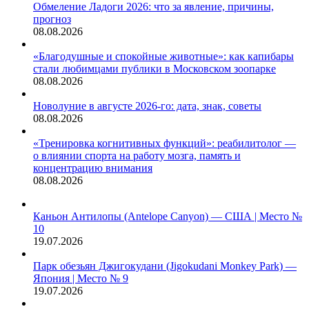
Обмеление Ладоги 2026: что за явление, причины,
прогноз
08.08.2026
«Благодушные и спокойные животные»: как капибары
стали любимцами публики в Московском зоопарке
08.08.2026
Новолуние в августе 2026-го: дата, знак, советы
08.08.2026
«Тренировка когнитивных функций»: реабилитолог —
о влиянии спорта на работу мозга, память и
концентрацию внимания
08.08.2026
Каньон Антилопы (Antelope Canyon) — США | Место №
10
19.07.2026
Парк обезьян Джигокудани (Jigokudani Monkey Park) —
Япония | Место № 9
19.07.2026