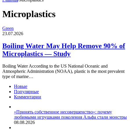
Microplastics
Boiling
Green
Water
23.07.2026
May
Help
Boiling Water May Help Remove 90% of
Remove
Microplastics — Study
90%
of
Microplastics
Boiling Water According to the US National Oceanic and
—
Atmospheric Administration (NOAA), plastic is the most prevalent
Study
type of marine…
Новые
Популярные
Комментарии
«Принять собственное несовершенство»: почему
любимыми игрушками поколения Альфа стали монстры
08.08.2026