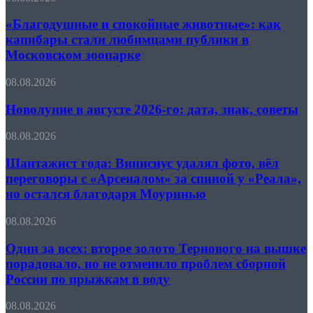
причины,
и
прогноз
спокойные
«Благодушные и спокойные животные»: как
животные»:
капибары стали любимцами публики в
как
Московском зоопарке
капибары
стали
Новолуние
08.08.2026
любимцами
в
публики
августе
Новолуние в августе 2026-го: дата, знак, советы
в
2026-
Московском
го:
зоопарке
Шантажист
08.08.2026
дата,
года:
знак,
Винисиус
Шантажист года: Винисиус удалял фото, вёл
советы
удалял
переговоры с «Арсеналом» за спиной у «Реала»,
фото,
но остался благодаря Моуринью
вёл
переговоры
Один
08.08.2026
с
за
«Арсеналом»
всех:
Один за всех: второе золото Тернового на вышке
за
второе
спиной
порадовало, но не отменило проблем сборной
золото
у
России по прыжкам в воду
Тернового
«Реала»,
на
но
«Чудовищное
08.08.2026
вышке
остался