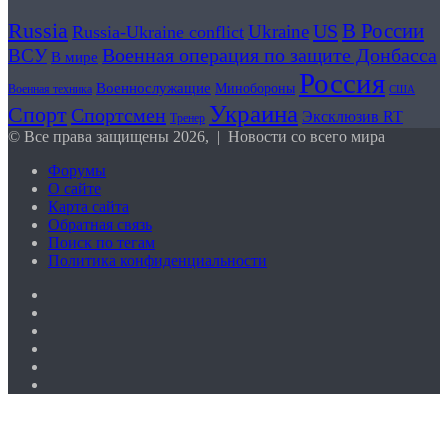
секунды
Гуменник
Russia
В России
US
Ukraine
Russia-Ukraine conflict
нокаутировал
получили
Межиева
Военная операция по защите Донбасса
ВСУ
нейтральный
В мире
и
статус
Россия
бросил
Военнослужащие
Минобороны
Военная техника
США
вызов
Украина
Спорт
Спортсмен
Эксклюзив RT
Тренер
Немкову,
© Все права защищены 2026, | Новости со всего мира
Молдавский
сенсационно
Форумы
уступил
О сайте
в
Карта сайта
PFL
Обратная связь
Поиск по тегам
Политика конфиденциальности
X
YouTube
vk.com
Одноклассники
Telegram
RSS
Кнопка
«Наверх»