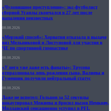
преступление»:
порадовало,
благодаря
экс-
«Чудовищное преступление»: экс-футболист
но
Моуринью
футболист
не
сборной Уганды скончался в 27 лет после
сборной
отменило
нападения неизвестных
Уганды
проблем
скончался
сборной
«Мерзкий
08.08.2026
в
России
способ»:
27
по
Хорватия
«Мерзкий способ»: Хорватия отказала в выдаче
лет
прыжкам
отказала
после
виз Мельниковой и Листуновой для участия в
в
в
нападения
воду
ЧЕ по спортивной гимнастике
выдаче
неизвестных
виз
«У
08.08.2026
Мельниковой
него
и
уже
«У него уже даже есть фанаты»: Трусова
Листуновой
даже
для
отпраздновала день рождения сына, Валиева и
есть
участия
Гуменник получили нейтральный статус
фанаты»:
в
Трусова
ЧЕ
Даже
08.08.2026
отпраздновала
по
не
день
спортивной
вспотел:
Даже не вспотел: Гольцов за 52 секунды
рождения
гимнастике
Гольцов
сына,
нокаутировал Межиева и бросил вызов Немкову,
за
Валиева
Молдавский сенсационно уступил в PFL
52
и