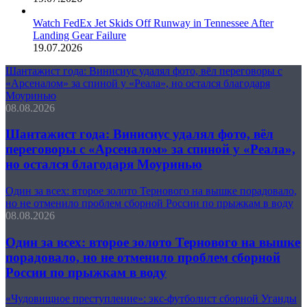
Watch FedEx Jet Skids Off Runway in Tennessee After
Landing Gear Failure
19.07.2026
Шантажист года: Винисиус удалял фото, вёл переговоры с
«Арсеналом» за спиной у «Реала», но остался благодаря
Моуринью
08.08.2026
Шантажист года: Винисиус удалял фото, вёл
переговоры с «Арсеналом» за спиной у «Реала»,
но остался благодаря Моуринью
Один за всех: второе золото Тернового на вышке порадовало,
но не отменило проблем сборной России по прыжкам в воду
08.08.2026
Один за всех: второе золото Тернового на вышке
порадовало, но не отменило проблем сборной
России по прыжкам в воду
«Чудовищное преступление»: экс-футболист сборной Уганды