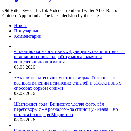
Old Bitter-Sweet TikTok Videos Trend on Twitter After Ban on
Chinese App in India The latest decision by the state…
Новые
Популярные
Комментарии
«Тренировка когнитивных функций»: реабилитолог —
о влиянии спорта на работу мозга, память и
концентрацию внимания
08.08.2026
«Активно вытесняют местные виды»: биолог — о
распространении испанских слизней и эффективных
способах борьбы с ними
08.08.2026
Шантажист года: Винисиус удалял фото, вёл
переговоры с «Арсеналом» за спиной у «Реала», но
остался благодаря Моуринью
08.08.2026
Один за всех: второе золото Тернового на вышке