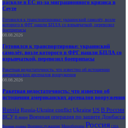
расколе в ЕС из-за миграционного кризиса в
Сеуте
Готовился к транспортировке: украинский самолёт, возле
которого в ФРГ нашли БПЛА со взрывчаткой, перевозил
боеприпасы
08.08.2026
Готовился к транспортировке: украинский
самолёт, возле которого в ФРГ нашли БПЛА со
взрывчаткой, перевозил боеприпасы
Ракетная недостаточность: что известно об истощении
американских арсеналов вооружения
08.08.2026
Ракетная недостаточность: что известно об
истощении американских арсеналов вооружения
Russia
В России
US
Russia-Ukraine conflict
Ukraine
Военная операция по защите Донбасса
ВСУ
В мире
Россия
Военнослужащие
Минобороны
Военная техника
США