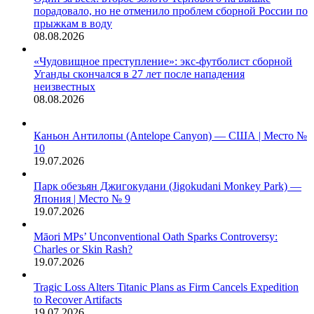
порадовало, но не отменило проблем сборной России по
прыжкам в воду
08.08.2026
«Чудовищное преступление»: экс-футболист сборной
Уганды скончался в 27 лет после нападения
неизвестных
08.08.2026
Каньон Антилопы (Antelope Canyon) — США | Место №
10
19.07.2026
Парк обезьян Джигокудани (Jigokudani Monkey Park) —
Япония | Место № 9
19.07.2026
Māori MPs’ Unconventional Oath Sparks Controversy:
Charles or Skin Rash?
19.07.2026
Tragic Loss Alters Titanic Plans as Firm Cancels Expedition
to Recover Artifacts
19.07.2026