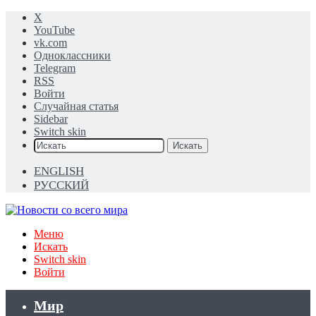
X
YouTube
vk.com
Одноклассники
Telegram
RSS
Войти
Случайная статья
Sidebar
Switch skin
Искать
ENGLISH
РУССКИЙ
Меню
Искать
Switch skin
Войти
Мир