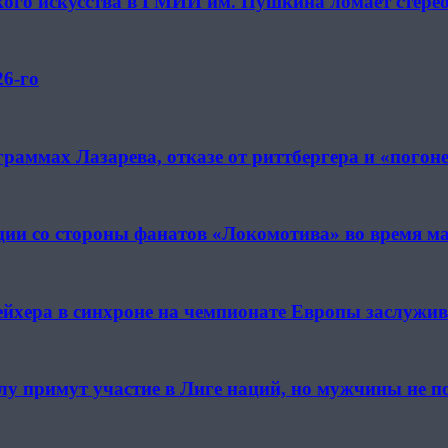
кого искусства в ГМИИ им. Пушкина ломает стере
26-го
граммах Лазарева, отказе от риттбергера и «пого
кции со стороны фанатов «Локомотива» во время м
йхера в синхроне на чемпионате Европы заслужив
лу примут участие в Лиге наций, но мужчины не 