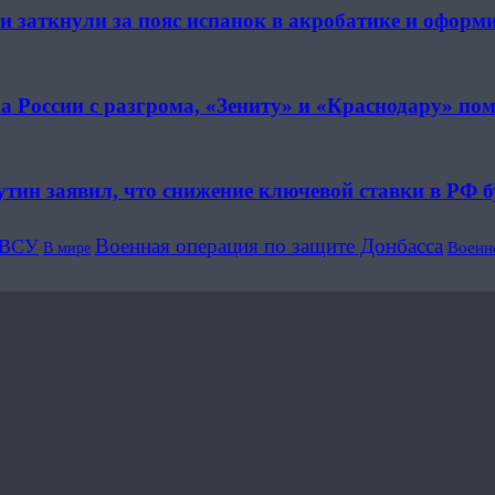
и заткнули за пояс испанок в акробатике и оформи
а России с разгрома, «Зениту» и «Краснодару» по
тин заявил, что снижение ключевой ставки в РФ б
Военная операция по защите Донбасса
ВСУ
В мире
Военн