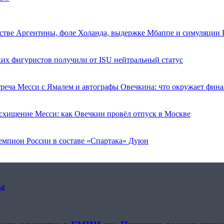
ействе Аргентины, фоле Холанда, выдержке Мбаппе и симуляции
их фигуристов получили от ISU нейтральный статус
реча Месси с Ямалем и автографы Овечкина: что окружает фин
осхищение Месси: как Овечкин провёл отпуск в Москве
чемпион России в составе «Спартака» Дуюн
ты