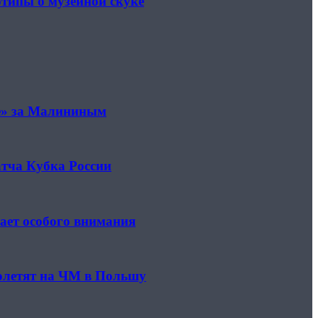
отипы о музейной скуке
не» за Малининым
атча Кубка России
ает особого внимания
полетят на ЧМ в Польшу