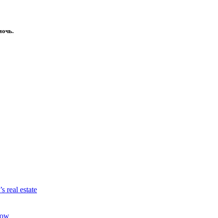
мочь.
s real estate
row