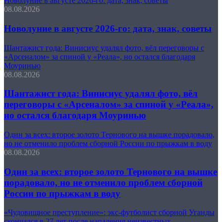
Новолуние в августе 2026-го: дата, знак, советы
08.08.2026
Новолуние в августе 2026-го: дата, знак, советы
Шантажист года: Винисиус удалял фото, вёл переговоры с
«Арсеналом» за спиной у «Реала», но остался благодаря
Моуринью
08.08.2026
Шантажист года: Винисиус удалял фото, вёл
переговоры с «Арсеналом» за спиной у «Реала»,
но остался благодаря Моуринью
Один за всех: второе золото Тернового на вышке порадовало,
но не отменило проблем сборной России по прыжкам в воду
08.08.2026
Один за всех: второе золото Тернового на вышке
порадовало, но не отменило проблем сборной
России по прыжкам в воду
«Чудовищное преступление»: экс-футболист сборной Уганды
скончался в 27 лет после нападения неизвестных