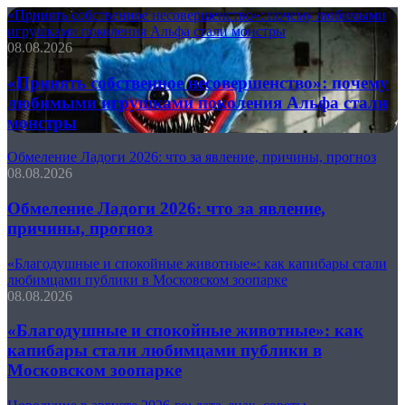
«Принять собственное несовершенство»: почему любимыми
игрушками поколения Альфа стали монстры
08.08.2026
«Принять собственное несовершенство»: почему
любимыми игрушками поколения Альфа стали
монстры
Обмеление Ладоги 2026: что за явление, причины, прогноз
08.08.2026
Обмеление Ладоги 2026: что за явление,
причины, прогноз
«Благодушные и спокойные животные»: как капибары стали
любимцами публики в Московском зоопарке
08.08.2026
«Благодушные и спокойные животные»: как
капибары стали любимцами публики в
Московском зоопарке