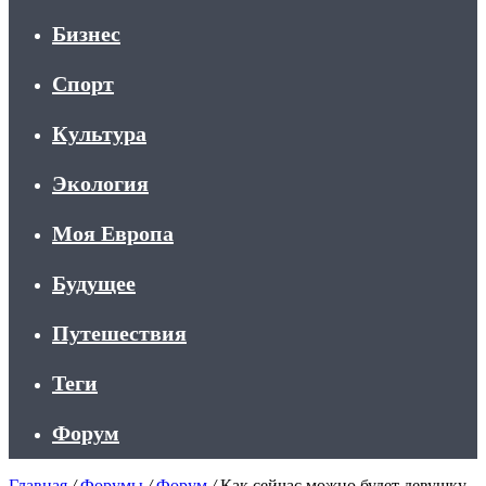
Бизнес
Спорт
Культура
Экология
Моя Европа
Будущее
Путешествия
Теги
Форум
Главная
/
Форумы
/
Форум
/
Как сейчас можно будет девушку