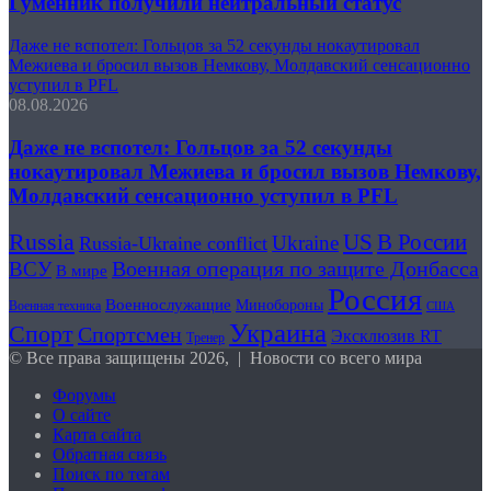
Гуменник получили нейтральный статус
Даже не вспотел: Гольцов за 52 секунды нокаутировал
Межиева и бросил вызов Немкову, Молдавский сенсационно
уступил в PFL
08.08.2026
Даже не вспотел: Гольцов за 52 секунды
нокаутировал Межиева и бросил вызов Немкову,
Молдавский сенсационно уступил в PFL
Russia
В России
US
Ukraine
Russia-Ukraine conflict
Военная операция по защите Донбасса
ВСУ
В мире
Россия
Военнослужащие
Минобороны
Военная техника
США
Украина
Спорт
Спортсмен
Эксклюзив RT
Тренер
© Все права защищены 2026, | Новости со всего мира
Форумы
О сайте
Карта сайта
Обратная связь
Поиск по тегам