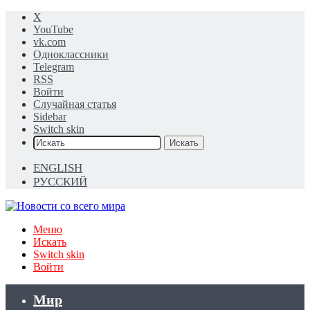
X
YouTube
vk.com
Одноклассники
Telegram
RSS
Войти
Случайная статья
Sidebar
Switch skin
Искать
ENGLISH
РУССКИЙ
Меню
Искать
Switch skin
Войти
Мир