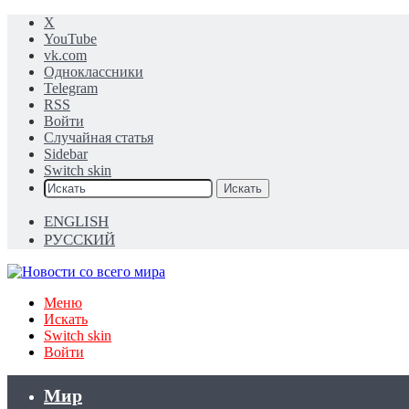
X
YouTube
vk.com
Одноклассники
Telegram
RSS
Войти
Случайная статья
Sidebar
Switch skin
Искать
ENGLISH
РУССКИЙ
Меню
Искать
Switch skin
Войти
Мир