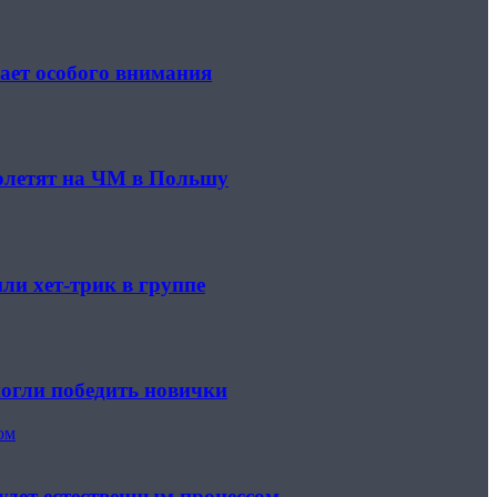
ает особого внимания
полетят на ЧМ в Польшу
ли хет-трик в группе
могли победить новички
ом
удет естественным процессом