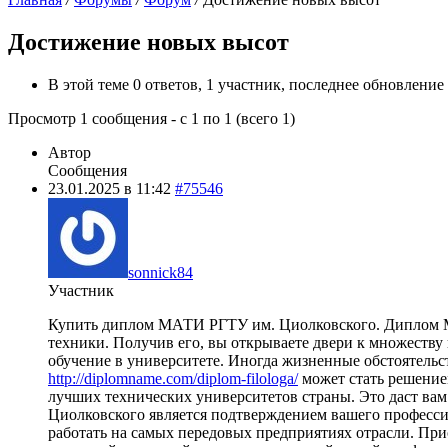
Достижение новых высот
В этой теме 0 ответов, 1 участник, последнее обновление
Просмотр 1 сообщения - с 1 по 1 (всего 1)
Автор
Сообщения
23.01.2025 в 11:42
#75546
sonnick84
Участник
Купить диплом МАТИ РГТУ им. Циолковского. Диплом М
техники. Получив его, вы открываете двери к множеству 
обучение в университете. Иногда жизненные обстоятельст
http://diplomname.com/diplom-filologa/
может стать решение
лучших технических университетов страны. Это даст ва
Циолковского является подтверждением вашего профессио
работать на самых передовых предприятиях отрасли. Пр