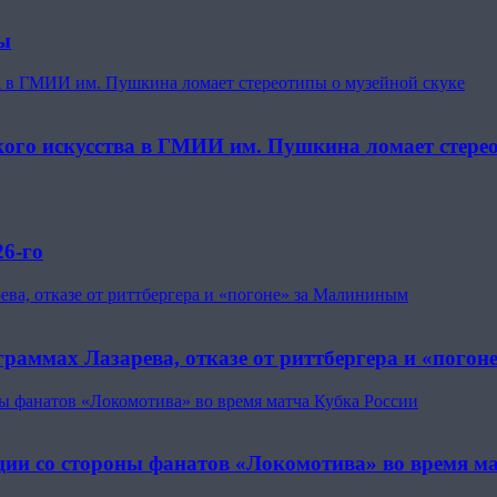
ты
ва в ГМИИ им. Пушкина ломает стереотипы о музейной скуке
кого искусства в ГМИИ им. Пушкина ломает стере
26-го
ева, отказе от риттбергера и «погоне» за Малининым
граммах Лазарева, отказе от риттбергера и «пого
ны фанатов «Локомотива» во время матча Кубка России
кции со стороны фанатов «Локомотива» во время м