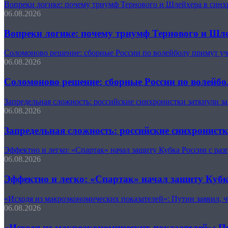
Вопреки логике: почему триумф Тернового и Шлейхера в синх
06.08.2026
Вопреки логике: почему триумф Тернового и Шле
Соломоново решение: сборные России по волейболу примут уч
06.08.2026
Соломоново решение: сборные России по волейбо
Запредельная сложность: российские синхронистки заткнули за
06.08.2026
Запредельная сложность: российские синхронистк
Эффектно и легко: «Спартак» начал защиту Кубка России с ра
06.08.2026
Эффектно и легко: «Спартак» начал защиту Кубк
«Исходя из макроэкономических показателей»: Путин заявил, 
06.08.2026
«Исходя из макроэкономических показателей»: Пу