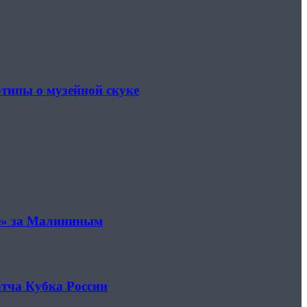
отипы о музейной скуке
не» за Малининым
атча Кубка России