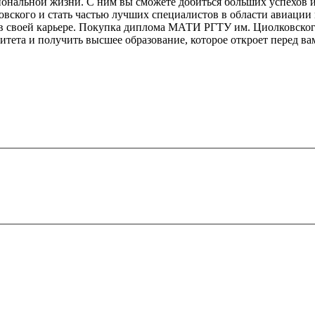
ональной жизни. С ним вы сможете добиться больших успехов и
кого и стать частью лучших специалистов в области авиации 
 в своей карьере. Покупка диплома МАТИ РГТУ им. Циолковског
итета и получить высшее образование, которое откроет перед в