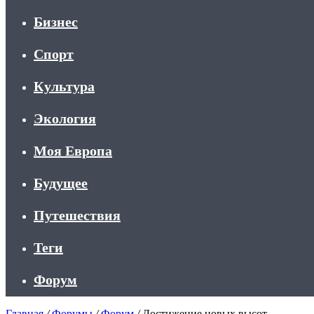
Бизнес
Спорт
Культура
Экология
Моя Европа
Будущее
Путешествия
Теги
Форум
Главная
/
Форумы
/
Форум
/
Достижение новых высот