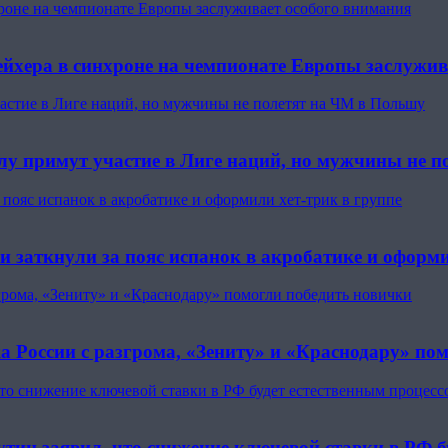
роне на чемпионате Европы заслуживает особого внимания
йхера в синхроне на чемпионате Европы заслужив
астие в Лиге наций, но мужчины не полетят на ЧМ в Польшу
лу примут участие в Лиге наций, но мужчины не 
 пояс испанок в акробатике и оформили хет-трик в группе
и заткнули за пояс испанок в акробатике и оформи
згрома, «Зениту» и «Краснодару» помогли победить новички
а России с разгрома, «Зениту» и «Краснодару» по
что снижение ключевой ставки в РФ будет естественным процесс
тин заявил, что снижение ключевой ставки в РФ б