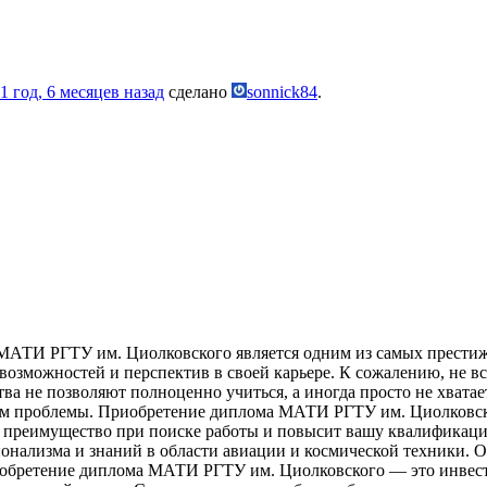
1 год, 6 месяцев назад
сделано
sonnick84
.
АТИ РГТУ им. Циолковского является одним из самых престиж
возможностей и перспектив в своей карьере. К сожалению, не вс
ва не позволяют полноценно учиться, а иногда просто не хватае
м проблемы. Приобретение диплома МАТИ РГТУ им. Циолковско
м преимущество при поиске работы и повысит вашу квалификац
нализма и знаний в области авиации и космической техники. О
иобретение диплома МАТИ РГТУ им. Циолковского — это инвести