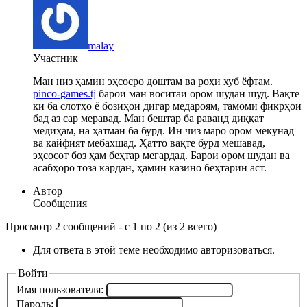
malay
Участник
Ман низ ҳамин эҳсосро доштам ва роҳи хуб ёфтам.
pinco-games.tj
барои ман воситаи ором шудан шуд. Вақте
ки ба слотҳо ё бозиҳои дигар медароям, тамоми фикрҳои
бад аз сар меравад. Ман бештар ба раванд диққат
медиҳам, на ҳатман ба бурд. Ин чиз маро ором мекунад
ва кайфият мебахшад. Ҳатто вақте бурд мешавад,
эҳсосот боз ҳам беҳтар мегардад. Барои ором шудан ва
асабҳоро тоза кардан, ҳамин казино беҳтарин аст.
Автор
Сообщения
Просмотр 2 сообщений - с 1 по 2 (из 2 всего)
Для ответа в этой теме необходимо авторизоваться.
Войти
Имя пользователя:
Пароль: