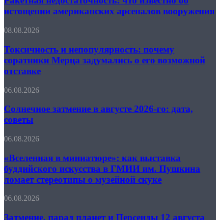
Ракетная недостаточность: что известно об
нашли
известно
БПЛА
истощении американских арсеналов вооружения
об
со
истощении
взрывчаткой,
Токсичность
08.08.2026
американских
перевозил
и
арсеналов
боеприпасы
непопулярность:
Токсичность и непопулярность: почему
вооружения
почему
соратники Мерца задумались о его возможной
соратники
отставке
Мерца
задумались
Солнечное
06.08.2026
о
затмение
его
в
Солнечное затмение в августе 2026-го: дата,
возможной
августе
отставке
советы
2026-
го:
«Вселенная
06.08.2026
дата,
в
советы
миниатюре»:
«Вселенная в миниатюре»: как выставка
как
буддийского искусства в ГМИИ им. Пушкина
выставка
ломает стереотипы о музейной скуке
буддийского
искусства
Затмение,
06.08.2026
в
парад
ГМИИ
планет
Затмение, парад планет и Персеиды 12 августа
им.