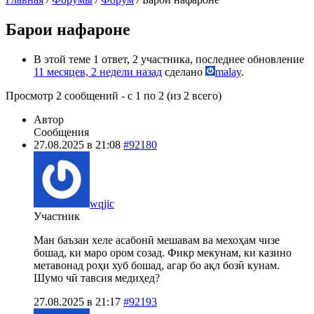
Барои нафароне
В этой теме 1 ответ, 2 участника, последнее обновление
11 месяцев, 2 недели назад
сделано
malay
.
Просмотр 2 сообщений - с 1 по 2 (из 2 всего)
Автор
Сообщения
27.08.2025 в 21:08
#92180
wqjic
Участник
Ман баъзан хеле асабонӣ мешавам ва мехоҳам чизе
бошад, ки маро ором созад. Фикр мекунам, ки казино
метавонад роҳи хуб бошад, агар бо ақл бозӣ кунам.
Шумо чӣ тавсия медиҳед?
27.08.2025 в 21:17
#92193