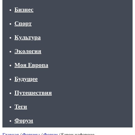
Бизнес
Спорт
Культура
Экология
Моя Европа
Будущее
Путешествия
Теги
Форум
Главная
/
Форумы
/
Форум
/
Барои нафароне