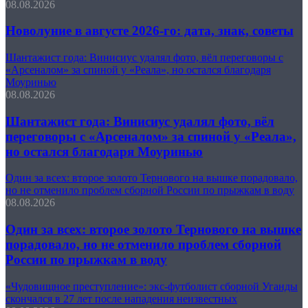
08.08.2026
Новолуние в августе 2026-го: дата, знак, советы
Шантажист года: Винисиус удалял фото, вёл переговоры с
«Арсеналом» за спиной у «Реала», но остался благодаря
Моуринью
08.08.2026
Шантажист года: Винисиус удалял фото, вёл
переговоры с «Арсеналом» за спиной у «Реала»,
но остался благодаря Моуринью
Один за всех: второе золото Тернового на вышке порадовало,
но не отменило проблем сборной России по прыжкам в воду
08.08.2026
Один за всех: второе золото Тернового на вышке
порадовало, но не отменило проблем сборной
России по прыжкам в воду
«Чудовищное преступление»: экс-футболист сборной Уганды
скончался в 27 лет после нападения неизвестных