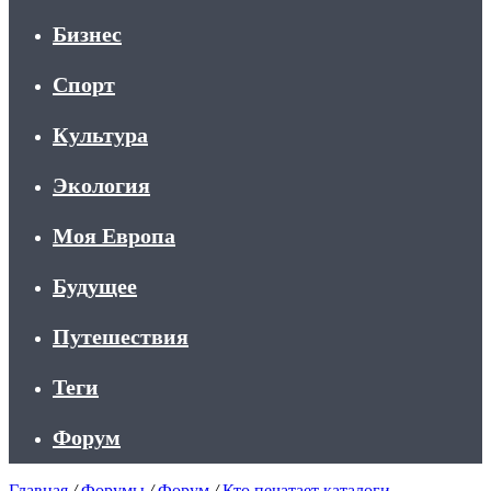
Бизнес
Спорт
Культура
Экология
Моя Европа
Будущее
Путешествия
Теги
Форум
Главная
/
Форумы
/
Форум
/
Кто печатает каталоги