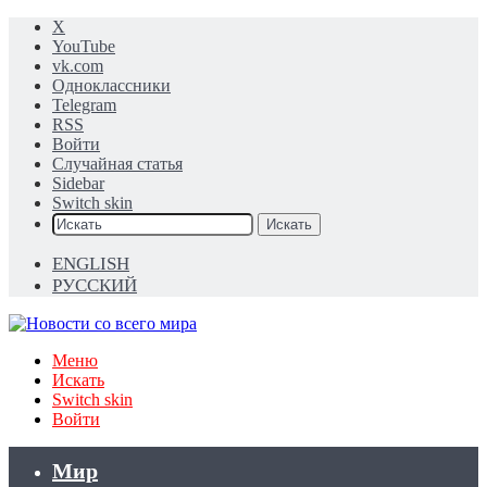
X
YouTube
vk.com
Одноклассники
Telegram
RSS
Войти
Случайная статья
Sidebar
Switch skin
Искать
ENGLISH
РУССКИЙ
Меню
Искать
Switch skin
Войти
Мир