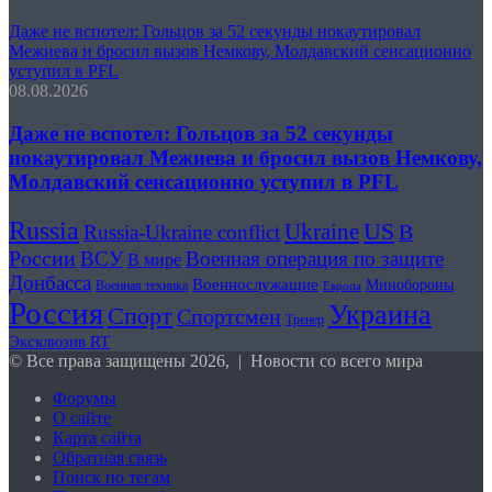
Даже не вспотел: Гольцов за 52 секунды нокаутировал
Межиева и бросил вызов Немкову, Молдавский сенсационно
уступил в PFL
08.08.2026
Даже не вспотел: Гольцов за 52 секунды
нокаутировал Межиева и бросил вызов Немкову,
Молдавский сенсационно уступил в PFL
Russia
US
Ukraine
В
Russia-Ukraine conflict
России
ВСУ
Военная операция по защите
В мире
Донбасса
Военнослужащие
Минобороны
Военная техника
Европа
Россия
Украина
Спорт
Спортсмен
Тренер
Эксклюзив RT
© Все права защищены 2026, | Новости со всего мира
Форумы
О сайте
Карта сайта
Обратная связь
Поиск по тегам