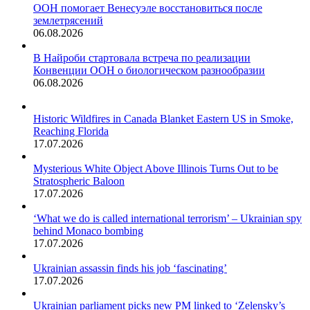
ООН помогает Венесуэле восстановиться после
землетрясений
06.08.2026
В Найроби стартовала встреча по реализации
Конвенции ООН о биологическом разнообразии
06.08.2026
Historic Wildfires in Canada Blanket Eastern US in Smoke,
Reaching Florida
17.07.2026
Mysterious White Object Above Illinois Turns Out to be
Stratospheric Baloon
17.07.2026
‘What we do is called international terrorism’ – Ukrainian spy
behind Monaco bombing
17.07.2026
Ukrainian assassin finds his job ‘fascinating’
17.07.2026
Ukrainian parliament picks new PM linked to ‘Zelensky’s