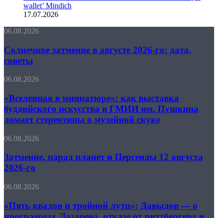
wallet’ Mindich
17.07.2026
Солнечное
06.08.2026
затмение
в
Солнечное затмение в августе 2026-го: дата,
августе
советы
2026-
го:
«Вселенная
06.08.2026
дата,
в
советы
миниатюре»:
«Вселенная в миниатюре»: как выставка
как
буддийского искусства в ГМИИ им. Пушкина
выставка
ломает стереотипы о музейной скуке
буддийского
искусства
Затмение,
06.08.2026
в
парад
ГМИИ
планет
Затмение, парад планет и Персеиды 12 августа
им.
и
Пушкина
2026-го
Персеиды
ломает
12
стереотипы
«Пять
06.08.2026
августа
о
квадов
2026-
музейной
и
«Пять квадов и тройной лутц»: Давыдов — о
го
скуке
тройной
программах Лазарева, отказе от риттбергера и