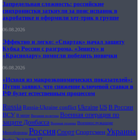
российские
Запредельная сложность: российские
Лиге
синхронистки
наций,
синхронистки заткнули за пояс испанок в
заткнули
но
акробатике и оформили хет-трик в группе
за
мужчины
пояс
не
Эффектно
06.08.2026
испанок
полетят
и
в
на
легко:
Эффектно и легко: «Спартак» начал защиту
акробатике
ЧМ
«Спартак»
и
Кубка России с разгрома, «Зениту» и
в
начал
оформили
Польшу
«Краснодару» помогли победить новички
защиту
хет-
Кубка
трик
«Исходя
06.08.2026
России
в
из
с
группе
макроэкономических
«Исходя из макроэкономических показателей»:
разгрома,
показателей»:
«Зениту»
Путин заявил, что снижение ключевой ставки в
Путин
и
РФ будет естественным процессом
заявил,
«Краснодару»
что
помогли
Russia
Ukraine
US
В России
снижение
Russia-Ukraine conflict
победить
ключевой
Военная операция по
новички
ВСУ
В мире
Внешняя политика
ставки
защите Донбасса
Военнослужащие
в
Военная техника
Россия
РФ
Украина
Спорт
Спортсмен
Минобороны
будет
Эксклюзив RT
Футбол