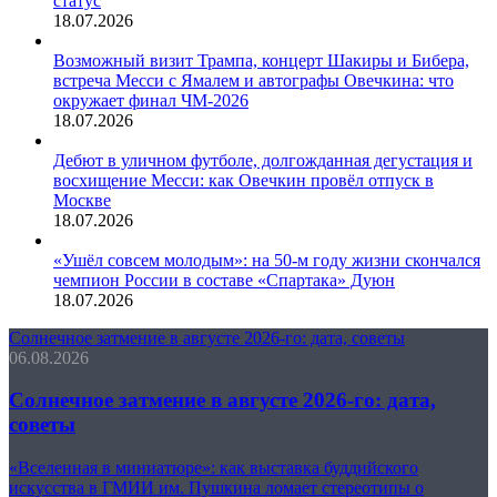
статус
18.07.2026
Возможный визит Трампа, концерт Шакиры и Бибера,
встреча Месси с Ямалем и автографы Овечкина: что
окружает финал ЧМ-2026
18.07.2026
Дебют в уличном футболе, долгожданная дегустация и
восхищение Месси: как Овечкин провёл отпуск в
Москве
18.07.2026
«Ушёл совсем молодым»: на 50-м году жизни скончался
чемпион России в составе «Спартака» Дуюн
18.07.2026
Солнечное затмение в августе 2026-го: дата, советы
06.08.2026
Солнечное затмение в августе 2026-го: дата,
советы
«Вселенная в миниатюре»: как выставка буддийского
искусства в ГМИИ им. Пушкина ломает стереотипы о