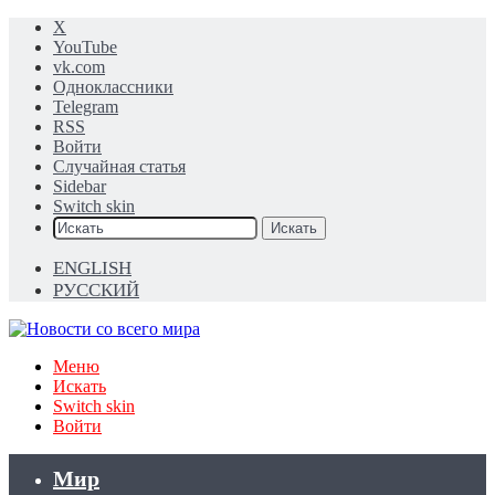
X
YouTube
vk.com
Одноклассники
Telegram
RSS
Войти
Случайная статья
Sidebar
Switch skin
Искать
ENGLISH
РУССКИЙ
Меню
Искать
Switch skin
Войти
Мир