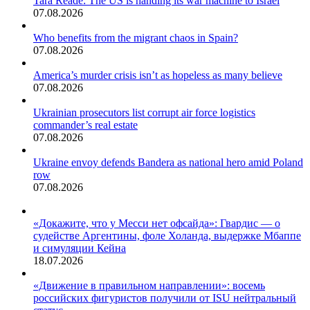
Tara Reade: The US is handing its war machine to Israel
07.08.2026
Who benefits from the migrant chaos in Spain?
07.08.2026
America’s murder crisis isn’t as hopeless as many believe
07.08.2026
Ukrainian prosecutors list corrupt air force logistics
commander’s real estate
07.08.2026
Ukraine envoy defends Bandera as national hero amid Poland
row
07.08.2026
«Докажите, что у Месси нет офсайда»: Гвардис — о
судействе Аргентины, фоле Холанда, выдержке Мбаппе
и симуляции Кейна
18.07.2026
«Движение в правильном направлении»: восемь
российских фигуристов получили от ISU нейтральный