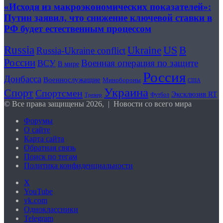
«Исходя из макроэкономических показателей»:
Путин заявил, что снижение ключевой ставки в
РФ будет естественным процессом
Russia
US
В
Ukraine
Russia-Ukraine conflict
России
Военная операция по защите
ВСУ
В мире
Россия
Донбасса
Военнослужащие
Минобороны
США
Украина
Спорт
Спортсмен
Эксклюзив RT
Футбол
Тренер
© Все права защищены 2026, | Новости со всего мира
Форумы
О сайте
Карта сайта
Обратная связь
Поиск по тегам
Политика конфиденциальности
X
YouTube
vk.com
Одноклассники
Telegram