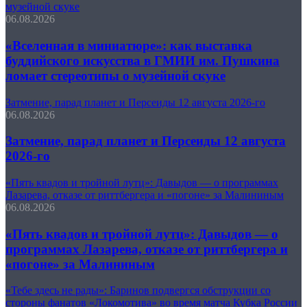
музейной скуке
06.08.2026
«Вселенная в миниатюре»: как выставка
буддийского искусства в ГМИИ им. Пушкина
ломает стереотипы о музейной скуке
Затмение, парад планет и Персеиды 12 августа 2026-го
06.08.2026
Затмение, парад планет и Персеиды 12 августа
2026-го
«Пять квадов и тройной лутц»: Давыдов — о программах
Лазарева, отказе от риттбергера и «погоне» за Малининым
06.08.2026
«Пять квадов и тройной лутц»: Давыдов — о
программах Лазарева, отказе от риттбергера и
«погоне» за Малининым
«Тебе здесь не рады»: Баринов подвергся обструкции со
стороны фанатов «Локомотива» во время матча Кубка России