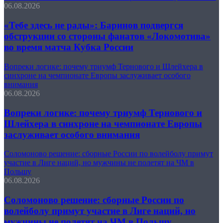
06.08.2026
«Тебе здесь не рады»: Баринов подвергся
обструкции со стороны фанатов «Локомотива»
во время матча Кубка России
Вопреки логике: почему триумф Тернового и Шлейхера в
синхроне на чемпионате Европы заслуживает особого
внимания
06.08.2026
Вопреки логике: почему триумф Тернового и
Шлейхера в синхроне на чемпионате Европы
заслуживает особого внимания
Соломоново решение: сборные России по волейболу примут
участие в Лиге наций, но мужчины не полетят на ЧМ в
Польшу
06.08.2026
Соломоново решение: сборные России по
волейболу примут участие в Лиге наций, но
мужчины не полетят на ЧМ в Польшу