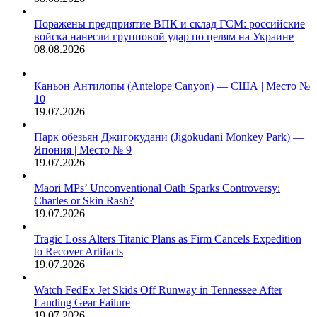
Поражены предприятие ВПК и склад ГСМ: российские
войска нанесли групповой удар по целям на Украине
08.08.2026
Каньон Антилопы (Antelope Canyon) — США | Место №
10
19.07.2026
Парк обезьян Джигокудани (Jigokudani Monkey Park) —
Япония | Место № 9
19.07.2026
Māori MPs’ Unconventional Oath Sparks Controversy:
Charles or Skin Rash?
19.07.2026
Tragic Loss Alters Titanic Plans as Firm Cancels Expedition
to Recover Artifacts
19.07.2026
Watch FedEx Jet Skids Off Runway in Tennessee After
Landing Gear Failure
19.07.2026