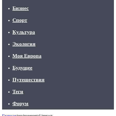
Бизнес
Спорт
Культура
Экология
Моя Европа
Будущее
Путешествия
Теги
Форум
Главная
/
environmental impact