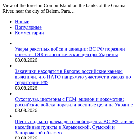
View of the forest in Combu Island on the banks of the Guama
River, near the city of Belem, Para…
Новые
Популярные
Комментарии
Удары ракетных войск и авиации: ВС РФ поразили
объекты ТЭК и логистические центры Украины
08.08.2026
Заказчики находятся в Европе: российские хакеры
выяснили, что НАТО напрямую участвует в ударах по
территории РФ
08.08.2026
Сухогрузы, цистерны с ГСМ, эшелон и локомотив:
российские войска поразили военные цели на Украине
08.08.2026
Шесть под контролем, два освобождены: ВС РФ заняли
населённые пункты в Харьковской, Сумской и
Запорожской областях
08.08.2026