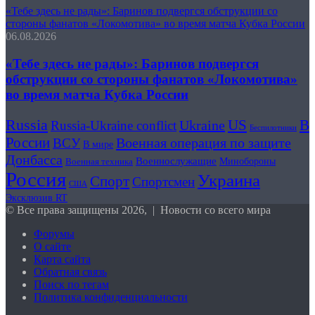
«Тебе здесь не рады»: Баринов подвергся обструкции со
стороны фанатов «Локомотива» во время матча Кубка России
06.08.2026
«Тебе здесь не рады»: Баринов подвергся
обструкции со стороны фанатов «Локомотива»
во время матча Кубка России
Russia
US
В
Ukraine
Russia-Ukraine conflict
Беспилотники
России
Военная операция по защите
ВСУ
В мире
Донбасса
Военнослужащие
Минобороны
Военная техника
Россия
Украина
Спорт
Спортсмен
США
Эксклюзив RT
© Все права защищены 2026, | Новости со всего мира
Форумы
О сайте
Карта сайта
Обратная связь
Поиск по тегам
Политика конфиденциальности