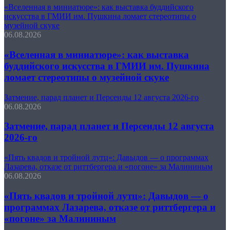
«Вселенная в миниатюре»: как выставка буддийского
искусства в ГМИИ им. Пушкина ломает стереотипы о
музейной скуке
06.08.2026
«Вселенная в миниатюре»: как выставка
буддийского искусства в ГМИИ им. Пушкина
ломает стереотипы о музейной скуке
Затмение, парад планет и Персеиды 12 августа 2026-го
06.08.2026
Затмение, парад планет и Персеиды 12 августа
2026-го
«Пять квадов и тройной лутц»: Давыдов — о программах
Лазарева, отказе от риттбергера и «погоне» за Малининым
06.08.2026
«Пять квадов и тройной лутц»: Давыдов — о
программах Лазарева, отказе от риттбергера и
«погоне» за Малининым