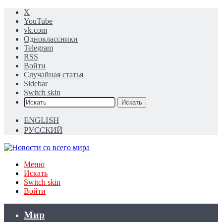
X
YouTube
vk.com
Одноклассники
Telegram
RSS
Войти
Случайная статья
Sidebar
Switch skin
Искать
ENGLISH
РУССКИЙ
Меню
Искать
Switch skin
Войти
Мир