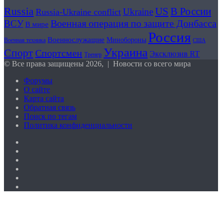
секунды
Гуменник
Russia
В России
US
Ukraine
нокаутировал
Russia-Ukraine conflict
получили
Межиева
Военная операция по защите Донбасса
нейтральный
ВСУ
В мире
и
статус
Россия
бросил
Военнослужащие
Минобороны
Военная техника
США
вызов
Украина
Спорт
Спортсмен
Эксклюзив RT
Тренер
Немкову,
© Все права защищены 2026, | Новости со всего мира
Молдавский
сенсационно
Форумы
уступил
О сайте
в
Карта сайта
PFL
Обратная связь
Поиск по тегам
Политика конфиденциальности
X
YouTube
vk.com
Одноклассники
Telegram
RSS
Кнопка
«Наверх»