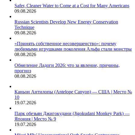
Safer, Cleaner Water to Come at a Cost for Many Americans
09.08.2026
Russian Scientists Develop New Energy Conservation
Technique
09.08.2026
«Принять собственное несовершенство»: почему
любимыми игрушками поколения Альфа стали монстры
08.08.2026
Обмеление Ладоги 2026: что за явление, причины,
прогноз
08.08.2026
Каньон Антилопы (Antelope Canyon) — США | Место №
10
19.07.2026
Парк обезьян Джигокудани (Jigokudani Monkey Park) —
Япония | Место № 9
19.07.2026