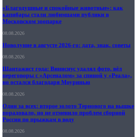
и
прогноз
спокойные
«Благодушные и спокойные животные»: как
животные»:
капибары стали любимцами публики в
как
Московском зоопарке
капибары
стали
Новолуние
08.08.2026
любимцами
в
публики
августе
Новолуние в августе 2026-го: дата, знак, советы
в
2026-
Московском
го:
зоопарке
Шантажист
08.08.2026
дата,
года:
знак,
Винисиус
Шантажист года: Винисиус удалял фото, вёл
советы
удалял
переговоры с «Арсеналом» за спиной у «Реала»,
фото,
но остался благодаря Моуринью
вёл
переговоры
Один
08.08.2026
с
за
«Арсеналом»
всех:
Один за всех: второе золото Тернового на вышке
за
второе
спиной
порадовало, но не отменило проблем сборной
золото
у
России по прыжкам в воду
Тернового
«Реала»,
на
но
«Чудовищное
08.08.2026
вышке
остался
преступление»: