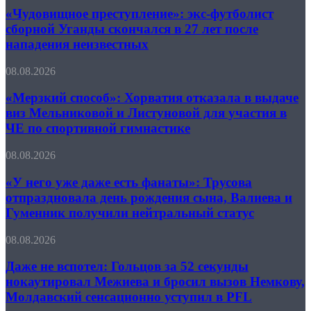
порадовало,
благодаря
экс-
«Чудовищное преступление»: экс-футболист
но
Моуринью
футболист
не
сборной Уганды скончался в 27 лет после
сборной
отменило
нападения неизвестных
Уганды
проблем
скончался
сборной
«Мерзкий
08.08.2026
в
России
способ»:
27
по
Хорватия
«Мерзкий способ»: Хорватия отказала в выдаче
лет
прыжкам
отказала
после
виз Мельниковой и Листуновой для участия в
в
в
нападения
воду
ЧЕ по спортивной гимнастике
выдаче
неизвестных
виз
«У
08.08.2026
Мельниковой
него
и
уже
«У него уже даже есть фанаты»: Трусова
Листуновой
даже
для
отпраздновала день рождения сына, Валиева и
есть
участия
Гуменник получили нейтральный статус
фанаты»:
в
Трусова
ЧЕ
Даже
08.08.2026
отпраздновала
по
не
день
спортивной
вспотел:
Даже не вспотел: Гольцов за 52 секунды
рождения
гимнастике
Гольцов
сына,
нокаутировал Межиева и бросил вызов Немкову,
за
Валиева
Молдавский сенсационно уступил в PFL
52
и