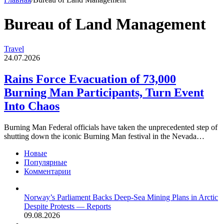
Bureau of Land Management
Rains
Travel
Force
24.07.2026
Evacuation
of
Rains Force Evacuation of 73,000
73,000
Burning Man Participants, Turn Event
Burning
Man
Into Chaos
Participants,
Turn
Burning Man Federal officials have taken the unprecedented step of
Event
shutting down the iconic Burning Man festival in the Nevada…
Into
Chaos
Новые
Популярные
Комментарии
Norway’s Parliament Backs Deep-Sea Mining Plans in Arctic
Despite Protests — Reports
09.08.2026