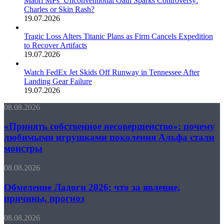
Māori MPs’ Unconventional Oath Sparks Controversy:
Charles or Skin Rash?
19.07.2026
Tragic Loss Alters Titanic Plans as Firm Cancels Expedition
to Recover Artifacts
19.07.2026
Watch FedEx Jet Skids Off Runway in Tennessee After
Landing Gear Failure
19.07.2026
«Принять
08.08.2026
собственное
несовершенство»:
«Принять собственное несовершенство»: почему
почему
любимыми игрушками поколения Альфа стали
любимыми
монстры
игрушками
поколения
Обмеление
08.08.2026
Альфа
Ладоги
стали
2026:
Обмеление Ладоги 2026: что за явление,
монстры
что
причины, прогноз
за
явление,
«Благодушные
08.08.2026
причины,