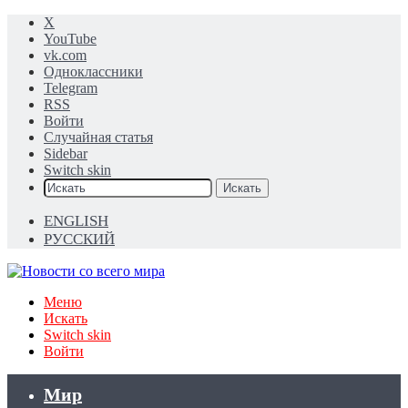
X
YouTube
vk.com
Одноклассники
Telegram
RSS
Войти
Случайная статья
Sidebar
Switch skin
Искать
ENGLISH
РУССКИЙ
Меню
Искать
Switch skin
Войти
Мир