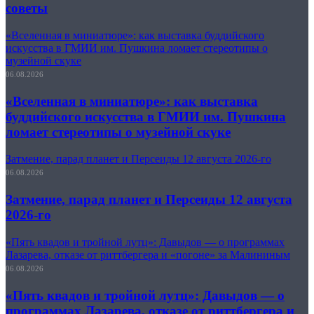
советы
«Вселенная в миниатюре»: как выставка буддийского
искусства в ГМИИ им. Пушкина ломает стереотипы о
музейной скуке
06.08.2026
«Вселенная в миниатюре»: как выставка
буддийского искусства в ГМИИ им. Пушкина
ломает стереотипы о музейной скуке
Затмение, парад планет и Персеиды 12 августа 2026-го
06.08.2026
Затмение, парад планет и Персеиды 12 августа
2026-го
«Пять квадов и тройной лутц»: Давыдов — о программах
Лазарева, отказе от риттбергера и «погоне» за Малининым
06.08.2026
«Пять квадов и тройной лутц»: Давыдов — о
программах Лазарева, отказе от риттбергера и