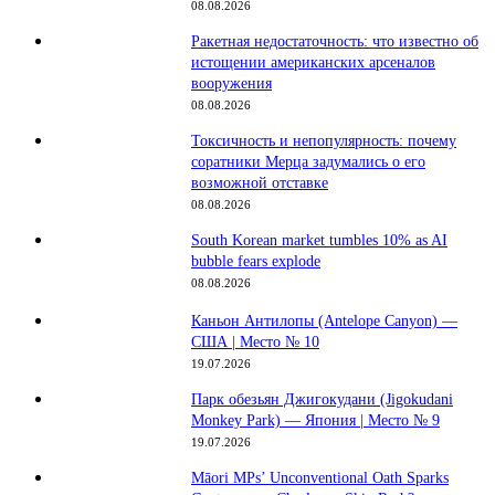
08.08.2026
Ракетная недостаточность: что известно об
истощении американских арсеналов
вооружения
08.08.2026
Токсичность и непопулярность: почему
соратники Мерца задумались о его
возможной отставке
08.08.2026
South Korean market tumbles 10% as AI
bubble fears explode
08.08.2026
Каньон Антилопы (Antelope Canyon) —
США | Место № 10
19.07.2026
Парк обезьян Джигокудани (Jigokudani
Monkey Park) — Япония | Место № 9
19.07.2026
Māori MPs’ Unconventional Oath Sparks