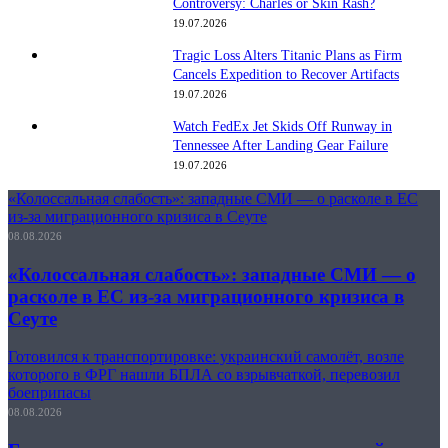
Controversy: Charles or Skin Rash?
19.07.2026
Tragic Loss Alters Titanic Plans as Firm
Cancels Expedition to Recover Artifacts
19.07.2026
Watch FedEx Jet Skids Off Runway in
Tennessee After Landing Gear Failure
19.07.2026
«Колоссальная слабость»: западные СМИ — о расколе в ЕС
из-за миграционного кризиса в Сеуте
08.08.2026
«Колоссальная слабость»: западные СМИ — о
расколе в ЕС из-за миграционного кризиса в
Сеуте
Готовился к транспортировке: украинский самолёт, возле
которого в ФРГ нашли БПЛА со взрывчаткой, перевозил
боеприпасы
08.08.2026