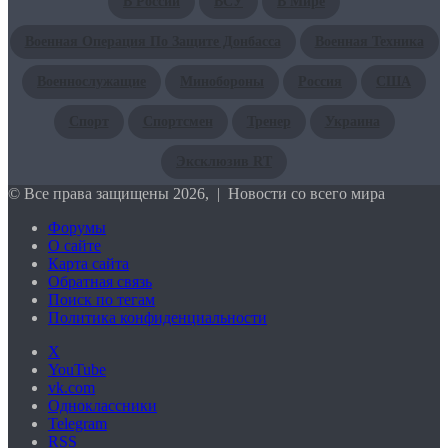
В России
ВСУ
В Мире
Военная Операция По Защите Донбасса
Военная Техника
Военнослужащие
Минобороны
Россия
США
Спорт
Спортсмен
Тренер
Украина
Эксклюзив RT
© Все права защищены 2026, | Новости со всего мира
Форумы
О сайте
Карта сайта
Обратная связь
Поиск по тегам
Политика конфиденциальности
X
YouTube
vk.com
Одноклассники
Telegram
RSS