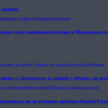
, прогноз
юбимцами публики в Московском зоопарке
ибары стали любимцами публики в Московском зо
еналом» за спиной у «Реала», но остался благодаря Моуринью
говоры с «Арсеналом» за спиной у «Реала», но ос
но не отменило проблем сборной России по прыжкам в воду
 порадовало, но не отменило проблем сборной Росс