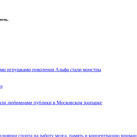
мочь.
ыми игрушками поколения Альфа стали монстры
оз
али любимцами публики в Московском зоопарке
лиянии спорта на работу мозга, память и концентрацию вниман