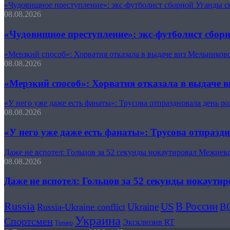
«Чудовищное преступление»: экс-футболист сборной Уганды ск
08.08.2026
«Чудовищное преступление»: экс-футболист сборн
«Мерзкий способ»: Хорватия отказала в выдаче виз Мельников
08.08.2026
«Мерзкий способ»: Хорватия отказала в выдаче 
«У него уже даже есть фанаты»: Трусова отпраздновала день 
08.08.2026
«У него уже даже есть фанаты»: Трусова отпразд
Даже не вспотел: Гольцов за 52 секунды нокаутировал Межиев
08.08.2026
Даже не вспотел: Гольцов за 52 секунды нокаути
Russia
В России
US
Ukraine
В
Russia-Ukraine conflict
Украина
Спортсмен
Эксклюзив RT
Тренер