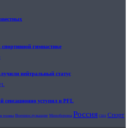
известных
о спортивной гимнастике
с
олучили нейтральный статус
PFL
ий сенсационно уступил в PFL
Россия
Спорт
Военнослужащие
Минобороны
я техника
США