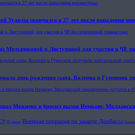
ончался в 27 лет после нападения неизвестных
ой Уганды скончался в 27 лет после нападения не
ой и Листуновой для участия в ЧЕ по спортивной гимнастике
виз Мельниковой и Листуновой для участия в ЧЕ п
рождения сына, Валиева и Гуменник получили нейтральный стату
новала день рождения сына, Валиева и Гуменник п
а и бросил вызов Немкову, Молдавский сенсационно уступил в 
ровал Межиева и бросил вызов Немкову, Молдавск
Военная операция по защите Донбасса
СУ
В мире
Военна