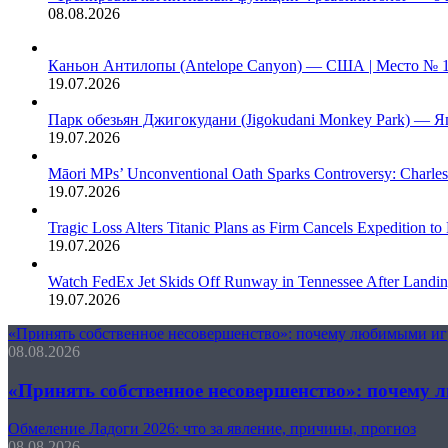
08.08.2026
Каньон Антилопы (Antelope Canyon) — США | Место № 
19.07.2026
Парк обезьян Джигокудани (Jigokudani Monkey Park) — Я
19.07.2026
Māori MPs’ Unconventional Oath Sparks Controversy: Charles
19.07.2026
Tragic Loss Alters Titanic Plans as Firm Cancels Expedition to
19.07.2026
Watch FedEx Jet Skids Off Runway in Tennessee After Landin
19.07.2026
«Принять собственное несовершенство»: почему любимыми и
08.08.2026
«Принять собственное несовершенство»: почему
Обмеление Ладоги 2026: что за явление, причины, прогноз
08.08.2026