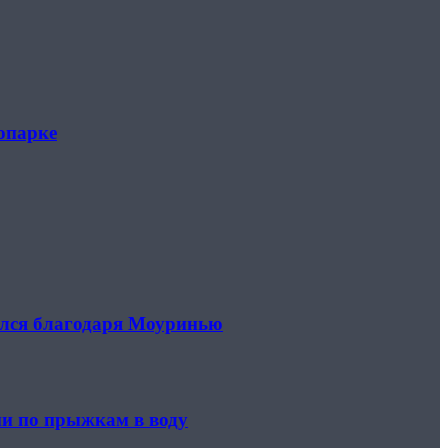
опарке
тался благодаря Моуринью
ии по прыжкам в воду