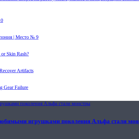
10
пония | Место № 9
 or Skin Rash?
 Recover Artifacts
g Gear Failure
грушками поколения Альфа стали монстры
 любимыми игрушками поколения Альфа стали мо