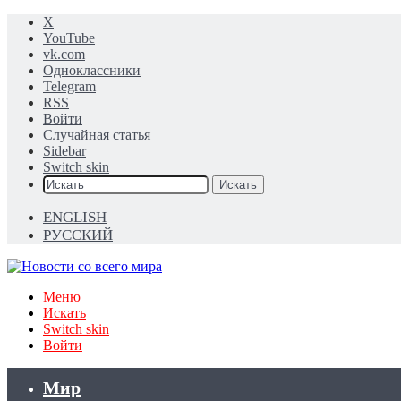
X
YouTube
vk.com
Одноклассники
Telegram
RSS
Войти
Случайная статья
Sidebar
Switch skin
Искать
ENGLISH
РУССКИЙ
Меню
Искать
Switch skin
Войти
Мир