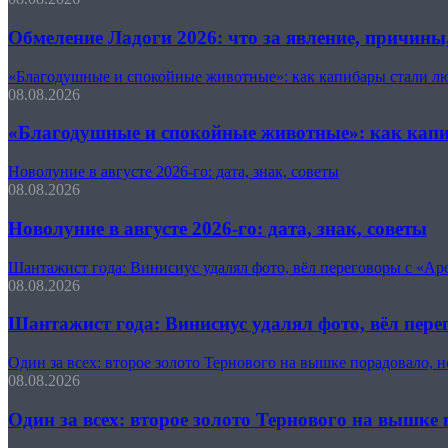
Обмеление Ладоги 2026: что за явление, причины
«Благодушные и спокойные животные»: как капибары стали л
08.08.2026
«Благодушные и спокойные животные»: как кап
Новолуние в августе 2026-го: дата, знак, советы
08.08.2026
Новолуние в августе 2026-го: дата, знак, советы
Шантажист года: Винисиус удалял фото, вёл переговоры с «Арс
08.08.2026
Шантажист года: Винисиус удалял фото, вёл пере
Один за всех: второе золото Тернового на вышке порадовало, 
08.08.2026
Один за всех: второе золото Тернового на вышке