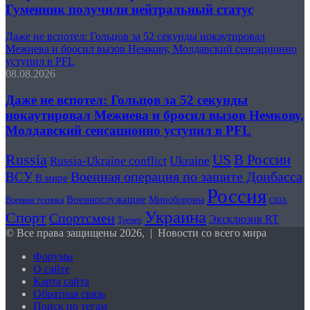
Гуменник получили нейтральный статус
Даже не вспотел: Гольцов за 52 секунды нокаутировал
Межиева и бросил вызов Немкову, Молдавский сенсационно
уступил в PFL
08.08.2026
Даже не вспотел: Гольцов за 52 секунды
нокаутировал Межиева и бросил вызов Немкову,
Молдавский сенсационно уступил в PFL
Russia
В России
US
Ukraine
Russia-Ukraine conflict
Военная операция по защите Донбасса
ВСУ
В мире
Россия
Военнослужащие
Минобороны
Военная техника
США
Украина
Спорт
Спортсмен
Эксклюзив RT
Тренер
© Все права защищены 2026, | Новости со всего мира
Форумы
О сайте
Карта сайта
Обратная связь
Поиск по тегам