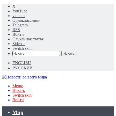
X
YouTube
vk.com
Одноклассники
Telegram
RSS
Войти
Случайная статья
Sidebar
Switch skin
Искать
ENGLISH
РУССКИЙ
Меню
Искать
Switch skin
Войти
Мир