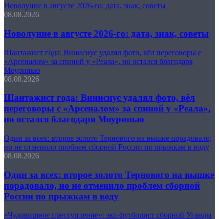
Новолуние в августе 2026-го: дата, знак, советы
08.08.2026
Новолуние в августе 2026-го: дата, знак, советы
Шантажист года: Винисиус удалял фото, вёл переговоры с
«Арсеналом» за спиной у «Реала», но остался благодаря
Моуринью
08.08.2026
Шантажист года: Винисиус удалял фото, вёл
переговоры с «Арсеналом» за спиной у «Реала»,
но остался благодаря Моуринью
Один за всех: второе золото Тернового на вышке порадовало,
но не отменило проблем сборной России по прыжкам в воду
08.08.2026
Один за всех: второе золото Тернового на вышке
порадовало, но не отменило проблем сборной
России по прыжкам в воду
«Чудовищное преступление»: экс-футболист сборной Уганды