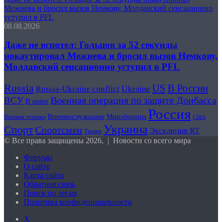
Межиева и бросил вызов Немкову, Молдавский сенсационно
уступил в PFL
08.08.2026
Даже не вспотел: Гольцов за 52 секунды
нокаутировал Межиева и бросил вызов Немкову,
Молдавский сенсационно уступил в PFL
Russia
US
В России
Ukraine
Russia-Ukraine conflict
Военная операция по защите Донбасса
ВСУ
В мире
Россия
Военнослужащие
Минобороны
Военная техника
США
Украина
Спорт
Спортсмен
Эксклюзив RT
Тренер
© Все права защищены 2026, | Новости со всего мира
Форумы
О сайте
Карта сайта
Обратная связь
Поиск по тегам
Политика конфиденциальности
X