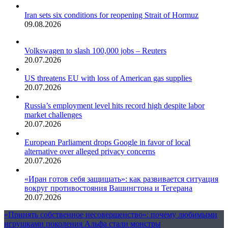
Iran sets six conditions for reopening Strait of Hormuz
09.08.2026
Volkswagen to slash 100,000 jobs – Reuters
20.07.2026
US threatens EU with loss of American gas supplies
20.07.2026
Russia’s employment level hits record high despite labor
market challenges
20.07.2026
European Parliament drops Google in favor of local
alternative over alleged privacy concerns
20.07.2026
«Иран готов себя защищать»: как развивается ситуация
вокруг противостояния Вашингтона и Тегерана
20.07.2026
«Принять собственное несовершенство»: почему любимыми
игрушками поколения Альфа стали монстры