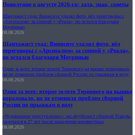
Новолуние в августе 2026-го: дата, знак, советы
Шантажист года: Винисиус удалял фото, вёл переговоры с
«Арсеналом» за спиной у «Реала», но остался благодаря
Моуринью
08.08.2026
Шантажист года: Винисиус удалял фото, вёл
переговоры с «Арсеналом» за спиной у «Реала»,
но остался благодаря Моуринью
Один за всех: второе золото Тернового на вышке порадовало,
но не отменило проблем сборной России по прыжкам в воду
08.08.2026
Один за всех: второе золото Тернового на вышке
порадовало, но не отменило проблем сборной
России по прыжкам в воду
«Чудовищное преступление»: экс-футболист сборной Уганды
скончался в 27 лет после нападения неизвестных
08.08.2026