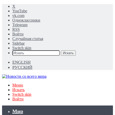
X
YouTube
vk.com
Одноклассники
Telegram
RSS
Войти
Случайная статья
Sidebar
Switch skin
Искать
ENGLISH
РУССКИЙ
Меню
Искать
Switch skin
Войти
Мир