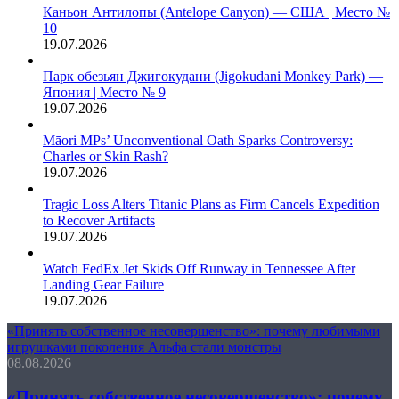
Каньон Антилопы (Antelope Canyon) — США | Место №
10
19.07.2026
Парк обезьян Джигокудани (Jigokudani Monkey Park) —
Япония | Место № 9
19.07.2026
Māori MPs’ Unconventional Oath Sparks Controversy:
Charles or Skin Rash?
19.07.2026
Tragic Loss Alters Titanic Plans as Firm Cancels Expedition
to Recover Artifacts
19.07.2026
Watch FedEx Jet Skids Off Runway in Tennessee After
Landing Gear Failure
19.07.2026
«Принять собственное несовершенство»: почему любимыми
игрушками поколения Альфа стали монстры
08.08.2026
«Принять собственное несовершенство»: почему