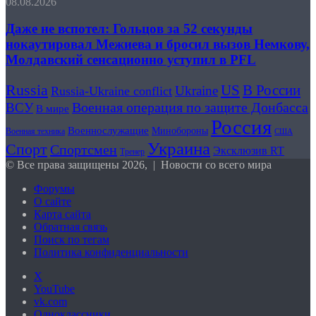
08.08.2026
Даже не вспотел: Гольцов за 52 секунды
нокаутировал Межиева и бросил вызов Немкову,
Молдавский сенсационно уступил в PFL
Russia
В России
US
Ukraine
Russia-Ukraine conflict
Военная операция по защите Донбасса
ВСУ
В мире
Россия
Военнослужащие
Минобороны
Военная техника
США
Украина
Спорт
Спортсмен
Эксклюзив RT
Тренер
© Все права защищены 2026, | Новости со всего мира
Форумы
О сайте
Карта сайта
Обратная связь
Поиск по тегам
Политика конфиденциальности
X
YouTube
vk.com
Одноклассники