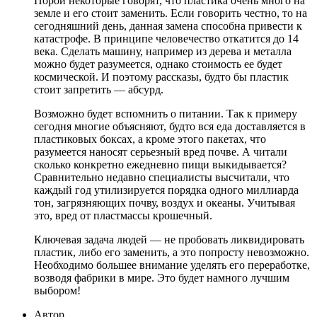
Порой некоторые говорят, что пластика очень много на
земле и его стоит заменить. Если говорить честно, то на
сегодняшний день, данная замена способна привести к
катастрофе. В принципе человечество откатится до 14
века. Сделать машину, например из дерева и металла
можно будет разумеется, однако стоимость ее будет
космической. И поэтому рассказы, будто бы пластик
стоит запретить — абсурд.
Возможно будет вспомнить о питании. Так к примеру
сегодня многие объясняют, будто вся еда доставляется в
пластиковых боксах, а кроме этого пакетах, что
разумеется наносят серьезный вред почве. А читали
сколько конкретно ежедневно пищи выкидывается?
Сравнительно недавно специалисты высчитали, что
каждый год утилизируется порядка одного миллиарда
тон, загрязняющих почву, воздух и океаны. Учитывая
это, вред от пластмассы крошечный.
Ключевая задача людей — не пробовать ликвидировать
пластик, либо его заменить, а это попросту невозможно.
Необходимо большее внимание уделять его переработке,
возводя фабрики в мире. Это будет намного лучшим
выбором!
Автор