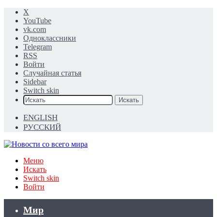
X
YouTube
vk.com
Одноклассники
Telegram
RSS
Войти
Случайная статья
Sidebar
Switch skin
Искать
ENGLISH
РУССКИЙ
Меню
Искать
Switch skin
Войти
Мир