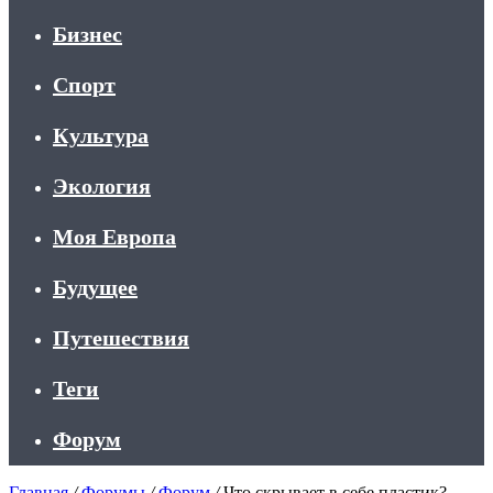
Бизнес
Спорт
Культура
Экология
Моя Европа
Будущее
Путешествия
Теги
Форум
Главная
/
Форумы
/
Форум
/
Что скрывает в себе пластик?