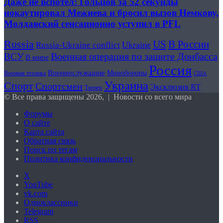
Даже не вспотел: Гольцов за 52 секунды
нокаутировал Межиева и бросил вызов Немкову,
Молдавский сенсационно уступил в PFL
Russia
В России
US
Ukraine
Russia-Ukraine conflict
Военная операция по защите Донбасса
ВСУ
В мире
Россия
Военнослужащие
Минобороны
Военная техника
США
Украина
Спорт
Спортсмен
Эксклюзив RT
Тренер
© Все права защищены 2026, | Новости со всего мира
Форумы
О сайте
Карта сайта
Обратная связь
Поиск по тегам
Политика конфиденциальности
X
YouTube
vk.com
Одноклассники
Telegram
RSS