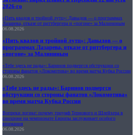
2026-го
«Пять квадов и тройной лутц»: Давыдов — о программах
Лазарева, отказе от риттбергера и «погоне» за Малининым
06.08.2026
«Пять квадов и тройной лутц»: Давыдов — о
программах Лазарева, отказе от риттбергера и
«погоне» за Малининым
«Тебе здесь не рады»: Баринов подвергся обструкции со
стороны фанатов «Локомотива» во время матча Кубка России
06.08.2026
«Тебе здесь не рады»: Баринов подвергся
обструкции со стороны фанатов «Локомотива»
во время матча Кубка России
Вопреки логике: почему триумф Тернового и Шлейхера в
синхроне на чемпионате Европы заслуживает особого
внимания
06.08.2026