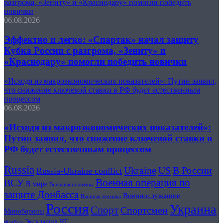
разгрома, «Зениту» и «Краснодару» помогли победить
новички
06.08.2026
Эффектно и легко: «Спартак» начал защиту
Кубка России с разгрома, «Зениту» и
«Краснодару» помогли победить новички
«Исходя из макроэкономических показателей»: Путин заявил,
что снижение ключевой ставки в РФ будет естественным
процессом
06.08.2026
«Исходя из макроэкономических показателей»:
Путин заявил, что снижение ключевой ставки в
РФ будет естественным процессом
Russia
Ukraine
US
В России
Russia-Ukraine conflict
Военная операция по
ВСУ
В мире
Внешняя политика
защите Донбасса
Военнослужащие
Военная техника
Россия
Украина
Спорт
Спортсмен
Минобороны
Эксклюзив RT
Футбол