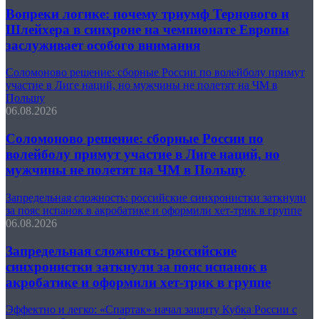
Вопреки логике: почему триумф Тернового и
Шлейхера в синхроне на чемпионате Европы
заслуживает особого внимания
Соломоново решение: сборные России по волейболу примут
участие в Лиге наций, но мужчины не полетят на ЧМ в
Польшу
06.08.2026
Соломоново решение: сборные России по
волейболу примут участие в Лиге наций, но
мужчины не полетят на ЧМ в Польшу
Запредельная сложность: российские синхронистки заткнули
за пояс испанок в акробатике и оформили хет-трик в группе
06.08.2026
Запредельная сложность: российские
синхронистки заткнули за пояс испанок в
акробатике и оформили хет-трик в группе
Эффектно и легко: «Спартак» начал защиту Кубка России с