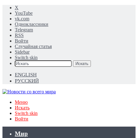
X
YouTube
vk.com
Одноклассники
Telegram
RSS
Войти
Случайная статья
Sidebar
Switch skin
Искать
ENGLISH
РУССКИЙ
Меню
Искать
Switch skin
Войти
Мир