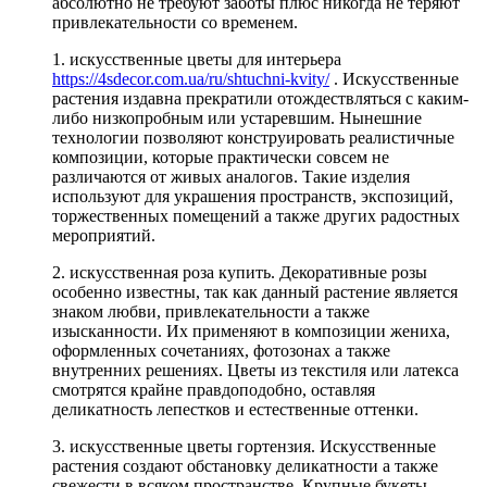
абсолютно не требуют заботы плюс никогда не теряют
привлекательности со временем.
1. искусственные цветы для интерьера
https://4sdecor.com.ua/ru/shtuchni-kvity/
. Искусственные
растения издавна прекратили отождествляться с каким-
либо низкопробным или устаревшим. Нынешние
технологии позволяют конструировать реалистичные
композиции, которые практически совсем не
различаются от живых аналогов. Такие изделия
используют для украшения пространств, экспозиций,
торжественных помещений а также других радостных
мероприятий.
2. искусственная роза купить. Декоративные розы
особенно известны, так как данный растение является
знаком любви, привлекательности а также
изысканности. Их применяют в композиции жениха,
оформленных сочетаниях, фотозонах а также
внутренних решениях. Цветы из текстиля или латекса
смотрятся крайне правдоподобно, оставляя
деликатность лепестков и естественные оттенки.
3. искусственные цветы гортензия. Искусственные
растения создают обстановку деликатности а также
свежести в всяком пространстве. Крупные букеты