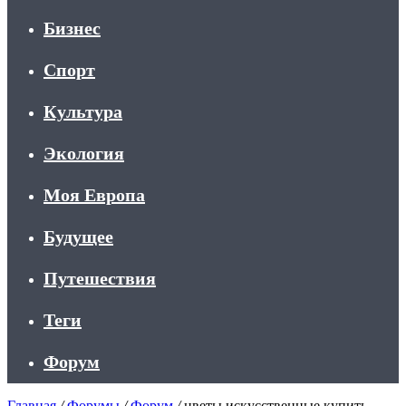
Бизнес
Спорт
Культура
Экология
Моя Европа
Будущее
Путешествия
Теги
Форум
Главная
/
Форумы
/
Форум
/
цветы искусственные купить