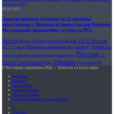
уступил в PFL
08.08.2026
Даже не вспотел: Гольцов за 52 секунды
нокаутировал Межиева и бросил вызов Немкову,
Молдавский сенсационно уступил в PFL
Russia
US
В России
Ukraine
Russia-Ukraine conflict
Военная операция по защите Донбасса
ВСУ
В мире
Россия
Военнослужащие
Минобороны
Военная техника
США
Украина
Спорт
Спортсмен
Эксклюзив RT
Тренер
© Все права защищены 2026, | Новости со всего мира
Форумы
О сайте
Карта сайта
Обратная связь
Поиск по тегам
Политика конфиденциальности
X
YouTube