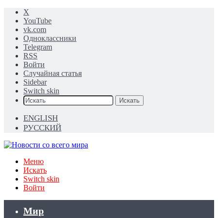
X
YouTube
vk.com
Одноклассники
Telegram
RSS
Войти
Случайная статья
Sidebar
Switch skin
Искать
ENGLISH
РУССКИЙ
Меню
Искать
Switch skin
Войти
Мир