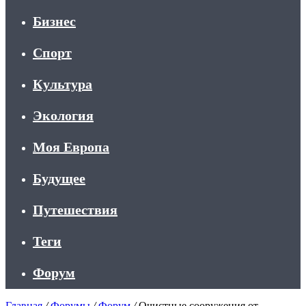
Бизнес
Спорт
Культура
Экология
Моя Европа
Будущее
Путешествия
Теги
Форум
Главная
/
Форумы
/
Форум
/
Очистные сооружения от