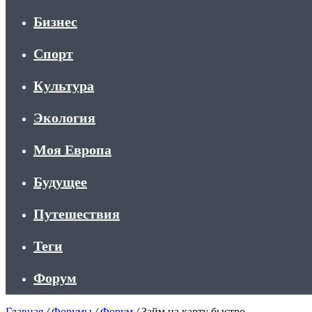
Бизнес
Спорт
Культура
Экология
Моя Европа
Будущее
Путешествия
Теги
Форум
Главная
/
Форумы
/
Форум
/
Займ на карту быстро