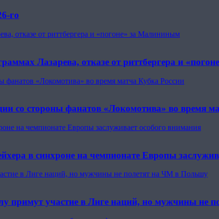
26-го
ева, отказе от риттбергера и «погоне» за Малининым
граммах Лазарева, отказе от риттбергера и «пого
ны фанатов «Локомотива» во время матча Кубка России
кции со стороны фанатов «Локомотива» во время м
роне на чемпионате Европы заслуживает особого внимания
йхера в синхроне на чемпионате Европы заслужив
астие в Лиге наций, но мужчины не полетят на ЧМ в Польшу
лу примут участие в Лиге наций, но мужчины не 