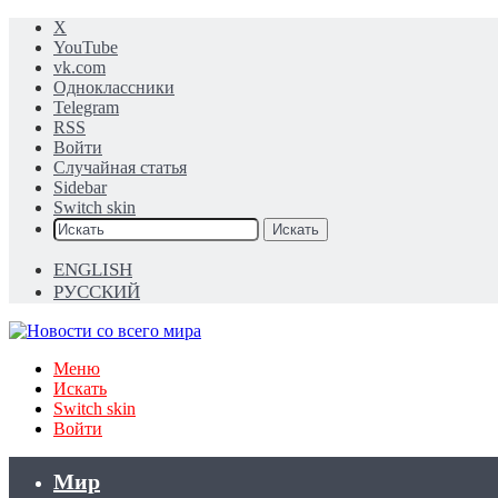
X
YouTube
vk.com
Одноклассники
Telegram
RSS
Войти
Случайная статья
Sidebar
Switch skin
Искать
ENGLISH
РУССКИЙ
Меню
Искать
Switch skin
Войти
Мир