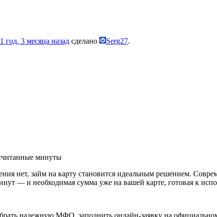
1 год, 3 месяца назад
сделано
Serg27
.
 считанные минуты
ления нет, займ на карту становится идеальным решением. Сов
минут — и необходимая сумма уже на вашей карте, готовая к исп
ыбрать надежную МФО, заполнить онлайн-заявку на официально