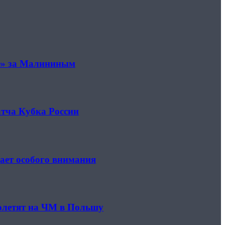
не» за Малининым
атча Кубка России
ает особого внимания
полетят на ЧМ в Польшу