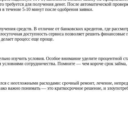
то требуется для получения денег. После автоматической прове
 в течение 5-10 минут после одобрения заявки.
лучения средств. В отличие от банковских кредитов, где рассмо
лосуточная доступность сервиса позволяет решить финансовые 
 делает процесс еще проще.
тельно изучить условия. Особое внимание уделите процентной с
словиями сотрудничества. Помните — чем короче срок займа, 
нулся с неотложными расходами: срочный ремонт, лечение, неп
нако важно понимать — это краткосрочное решение, и злоупотре