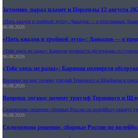
Затмение, парад планет и Персеиды 12 августа 20
«Пять квадов и тройной лутц»: Давыдов — о программах Лазар
06.08.2026
«Пять квадов и тройной лутц»: Давыдов — о про
«Тебе здесь не рады»: Баринов подвергся обструкции со сторо
06.08.2026
«Тебе здесь не рады»: Баринов подвергся обстру
Вопреки логике: почему триумф Тернового и Шлейхера в синх
06.08.2026
Вопреки логике: почему триумф Тернового и Шле
Соломоново решение: сборные России по волейболу примут уч
06.08.2026
Соломоново решение: сборные России по волейбо