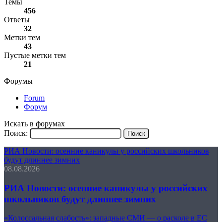
Темы
456
Ответы
32
Метки тем
43
Пустые метки тем
21
Форумы
Forum
Форум
Искать в форумах
Поиск:
РИА Новости: осенние каникулы у российских школьников
будут длиннее зимних
08.08.2026
РИА Новости: осенние каникулы у российских
школьников будут длиннее зимних
«Колоссальная слабость»: западные СМИ — о расколе в ЕС