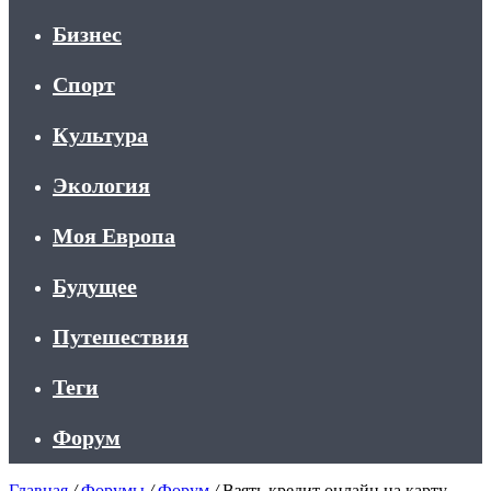
Бизнес
Спорт
Культура
Экология
Моя Европа
Будущее
Путешествия
Теги
Форум
Главная
/
Форумы
/
Форум
/
Взять кредит онлайн на карту