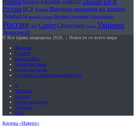
Russia
US
В
Ukraine
Russia-Ukraine conflict
России
Военная операция по защите
ВСУ
В мире
Донбасса
Военнослужащие
Минобороны
Военная техника
Россия
Украина
Спорт
Спортсмен
США
Тренер
Эксклюзив RT
© Все права защищены 2026, | Новости со всего мира
Форумы
О сайте
Карта сайта
Обратная связь
Поиск по тегам
Политика конфиденциальности
X
YouTube
vk.com
Одноклассники
Telegram
RSS
Кнопка «Наверх»