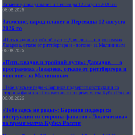
Затмение, парад планет и Персеиды 12 августа 2026-го
06.08.2026
Затмение, парад планет и Персеиды 12 августа
2026-го
«Пять квадов и тройной лутц»: Давыдов — о программах
Лазарева, отказе от риттбергера и «погоне» за Малининым
06.08.2026
«Пять квадов и тройной лутц»: Давыдов — о
программах Лазарева, отказе от риттбергера и
«погоне» за Малининым
«Тебе здесь не рады»: Баринов подвергся обструкции со
стороны фанатов «Локомотива» во время матча Кубка России
06.08.2026
«Тебе здесь не рады»: Баринов подвергся
обструкции со стороны фанатов «Локомотива»
во время матча Кубка России