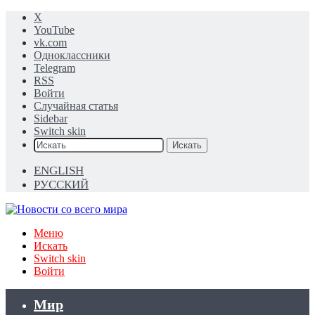
X
YouTube
vk.com
Одноклассники
Telegram
RSS
Войти
Случайная статья
Sidebar
Switch skin
Искать
ENGLISH
РУССКИЙ
Меню
Искать
Switch skin
Войти
Мир