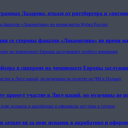
граммах Лазарева, отказе от риттбергера и «пого
ны фанатов «Локомотива» во время матча Кубка России
кции со стороны фанатов «Локомотива» во время м
роне на чемпионате Европы заслуживает особого внимания
йхера в синхроне на чемпионате Европы заслужив
астие в Лиге наций, но мужчины не полетят на ЧМ в Польшу
лу примут участие в Лиге наций, но мужчины не 
 пояс испанок в акробатике и оформили хет-трик в группе
и заткнули за пояс испанок в акробатике и оформи