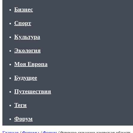
Бизнес
Спорт
Культура
Экология
Моя Европа
Будущее
Путешествия
Теги
Форум
Главная
/
Форумы
/
Форум
/
бурение скважин киевская область