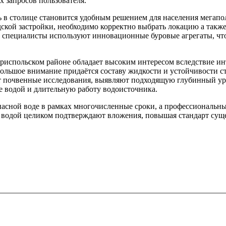
 запросов пользователя.
ь в столице становится удобным решением для населения мегап
кой застройки, необходимо корректно выбрать локацию а также
пециалисты используют инновационные буровые агрегаты, что 
Бориспольском районе обладает высоким интересом вследствие 
ольшое внимание придаётся составу жидкости и устойчивости с
т почвенные исследования, выявляют подходящую глубинный ур
 водой и длительную работу водоисточника.
пасной воде в рамках многочисленные сроки, а профессиональны
 водой целиком подтверждают вложения, повышая стандарт сущ