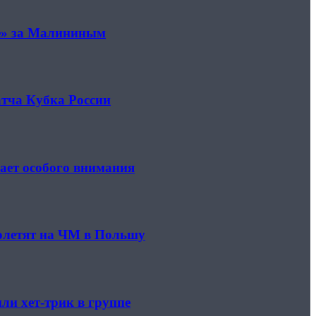
не» за Малининым
атча Кубка России
ает особого внимания
полетят на ЧМ в Польшу
ли хет-трик в группе