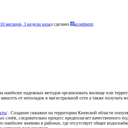
10 месяцев, 3 недели назад
сделано
acontinent
.
сла наиболее надежных методов организовать жилище или терр
зависеть от неполадок в магистральной сети а также получать 
a/ru/
. Создание скважин на территории Киевской области попул
х слоёв, следовательно процесс предполагает качественного по
то наиболее значимо в районах, где отсутствует общее водосна