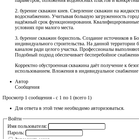
параметров, положения водоносных пластов и конкретных
2. бурение скважин киев. Сверление скважин на жидкост
водоснабжению. Учитывая большую загруженность городс
надёжный срок функционирования. Квалифицированные с
условиях при малого места.
3. бурение скважин борисполь. Создание источников в 
индивидуального строительства. На данной территории б
каналом ради целого участка. Профессионалы выполняю
Подобный подход обеспечивает бесперебойное снабжение
Корректно обустроенная скважина даёт получение к безо
использованием. Вложения в индивидуальное снабжение
Автор
Сообщения
Просмотр 1 сообщения - с 1 по 1 (всего 1)
Для ответа в этой теме необходимо авторизоваться.
Войти
Имя пользователя:
Пароль: