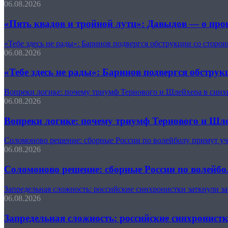
06.08.2026
«Пять квадов и тройной лутц»: Давыдов — о про
«Тебе здесь не рады»: Баринов подвергся обструкции со сторо
06.08.2026
«Тебе здесь не рады»: Баринов подвергся обстру
Вопреки логике: почему триумф Тернового и Шлейхера в синх
06.08.2026
Вопреки логике: почему триумф Тернового и Шле
Соломоново решение: сборные России по волейболу примут уч
06.08.2026
Соломоново решение: сборные России по волейбо
Запредельная сложность: российские синхронистки заткнули за
06.08.2026
Запредельная сложность: российские синхронистк