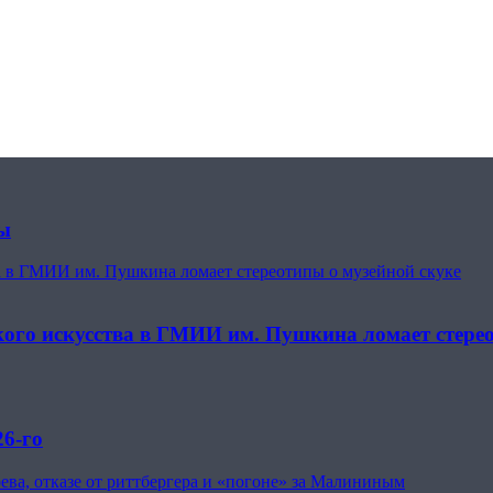
ты
ва в ГМИИ им. Пушкина ломает стереотипы о музейной скуке
кого искусства в ГМИИ им. Пушкина ломает стере
26-го
ева, отказе от риттбергера и «погоне» за Малининым