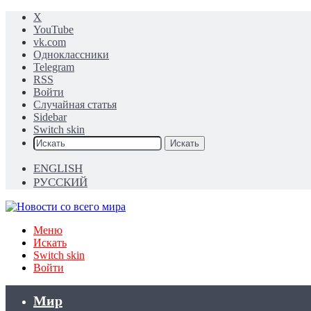
X
YouTube
vk.com
Одноклассники
Telegram
RSS
Войти
Случайная статья
Sidebar
Switch skin
Искать
ENGLISH
РУССКИЙ
Меню
Искать
Switch skin
Войти
Мир