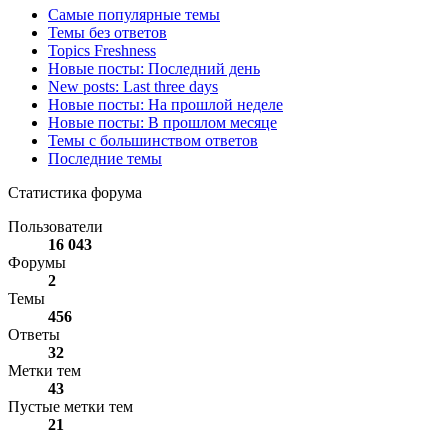
Самые популярные темы
Темы без ответов
Topics Freshness
Новые посты: Последний день
New posts: Last three days
Новые посты: На прошлой неделе
Новые посты: В прошлом месяце
Темы с большинством ответов
Последние темы
Статистика форума
Пользователи
16 043
Форумы
2
Темы
456
Ответы
32
Метки тем
43
Пустые метки тем
21