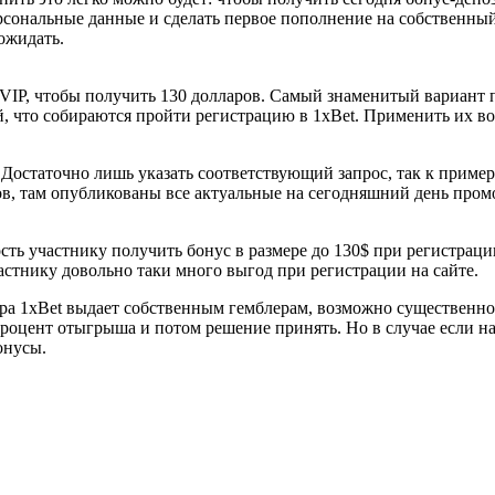
рсональные данные и сделать первое пополнение на собственный
ожидать.
0VIP, чтобы получить 130 долларов. Самый знаменитый вариант
й, что собираются пройти регистрацию в 1xBet. Применить их в
. Достаточно лишь указать соответствующий запрос, так к приме
в, там опубликованы все актуальные на сегодняшний день пром
сть участнику получить бонус в размере до 130$ при регистраци
астнику довольно таки много выгод при регистрации на сайте.
а 1xBet выдает собственным гемблерам, возможно существенно у
процент отыгрыша и потом решение принять. Но в случае если н
онусы.