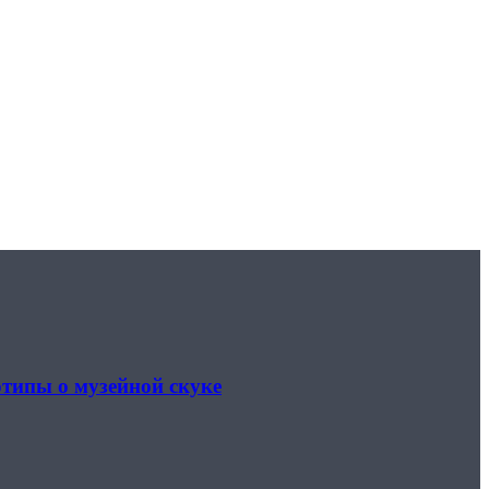
отипы о музейной скуке