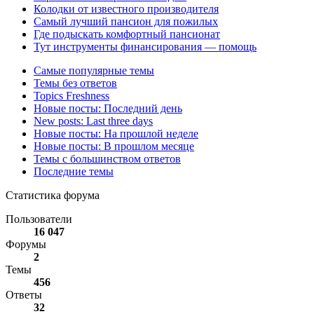
Колодки от известного производителя
Самый лучший пансион для пожилых
Где подыскать комфортный пансионат
Тут инструменты финансирования — помощь
Самые популярные темы
Темы без ответов
Topics Freshness
Новые посты: Последний день
New posts: Last three days
Новые посты: На прошлой неделе
Новые посты: В прошлом месяце
Темы с большинством ответов
Последние темы
Статистика форума
Пользователи
16 047
Форумы
2
Темы
456
Ответы
32