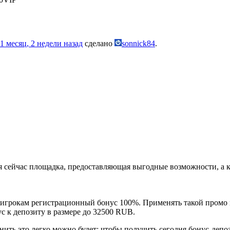
1 месяц, 2 недели назад
сделано
sonnick84
.
я сейчас площадка, предоставляющая выгодные возможности, а к
игрокам регистрационный бонус 100%. Применять такой промо к
с к депозиту в размере до 32500 RUB.
нить это легко можно будет: чтобы получить сегодня бонус-депо