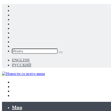
X
YouTube
vk.com
Одноклассники
Telegram
RSS
Войти
Случайная
статья
Sidebar
Switch
skin
Искать
ENGLISH
РУССКИЙ
Меню
Искать
Switch
skin
Войти
Мир