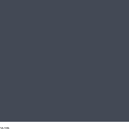
00VIP