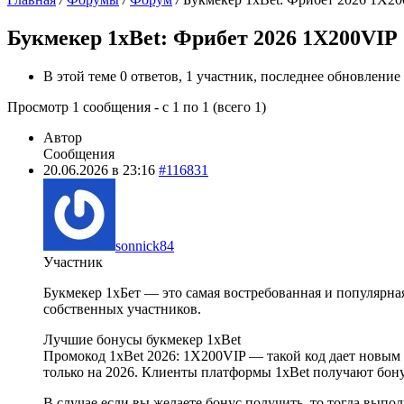
Букмекер 1xBet: Фрибет 2026 1X200VIP
В этой теме 0 ответов, 1 участник, последнее обновление
Просмотр 1 сообщения - с 1 по 1 (всего 1)
Автор
Сообщения
20.06.2026 в 23:16
#116831
sonnick84
Участник
Букмекер 1хБет — это самая востребованная и популярна
собственных участников.
Лучшие бонусы букмекер 1xBet
Промокод 1xBet 2026: 1X200VIP — такой код дает новым 
только на 2026. Клиенты платформы 1xBet получают бону
В случае если вы желаете бонус получить, то тогда выпол