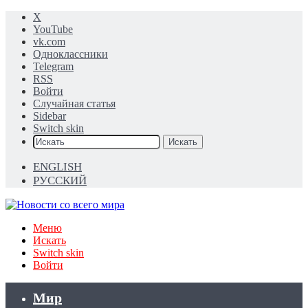
X
YouTube
vk.com
Одноклассники
Telegram
RSS
Войти
Случайная статья
Sidebar
Switch skin
Искать
ENGLISH
РУССКИЙ
Меню
Искать
Switch skin
Войти
Мир