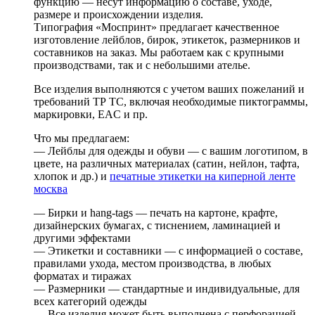
функцию — несут информацию о составе, уходе,
размере и происхождении изделия.
Типография «Моспринт» предлагает качественное
изготовление лейблов, бирок, этикеток, размерников и
составников на заказ. Мы работаем как с крупными
производствами, так и с небольшими ателье.
Все изделия выполняются с учетом ваших пожеланий и
требований ТР ТС, включая необходимые пиктограммы,
маркировки, EAC и пр.
Что мы предлагаем:
— Лейблы для одежды и обуви — с вашим логотипом, в
цвете, на различных материалах (сатин, нейлон, тафта,
хлопок и др.) и
печатные этикетки на киперной ленте
москва
— Бирки и hang-tags — печать на картоне, крафте,
дизайнерских бумагах, с тиснением, ламинацией и
другими эффектами
— Этикетки и составники — с информацией о составе,
правилами ухода, местом производства, в любых
форматах и тиражах
— Размерники — стандартные и индивидуальные, для
всех категорий одежды
— Все изделия может быть выполнена с перфорацией,